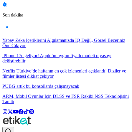
Son dakika
Yapay Zeka İçeriklerini Algılamanızda IQ Değil, Görsel Beceriniz
Öne Çıkıyor
iPhone 17e geliyor! Apple’ın uygun fiyatlı modeli piyasayı
değiştirebilir
Netflix Türkiye’de haftanın en çok izlenenleri açıklandı! Diziler ve
filmler listesi dikkat çekiyor
PUBG artık bu konsollarda çalışmayacak
ARM, Mobil Oyunlar İçin DLSS ve FSR Rakibi NSS Teknolojisini
Tanıttı