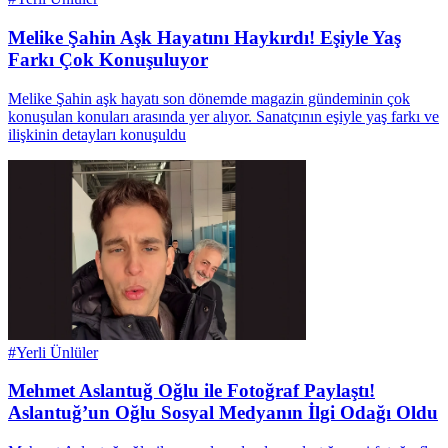
Melike Şahin Aşk Hayatını Haykırdı! Eşiyle Yaş
Farkı Çok Konuşuluyor
Melike Şahin aşk hayatı son dönemde magazin gündeminin çok
konuşulan konuları arasında yer alıyor. Sanatçının eşiyle yaş farkı ve
ilişkinin detayları konuşuldu
#
Yerli Ünlüler
Mehmet Aslantuğ Oğlu ile Fotoğraf Paylaştı!
Aslantuğ’un Oğlu Sosyal Medyanın İlgi Odağı Oldu