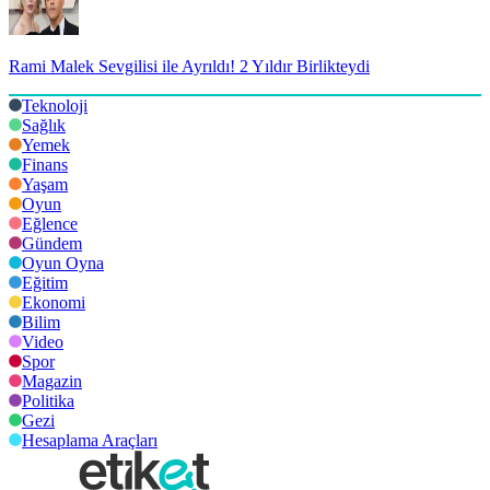
Rami Malek Sevgilisi ile Ayrıldı! 2 Yıldır Birlikteydi
Teknoloji
Sağlık
Yemek
Finans
Yaşam
Oyun
Eğlence
Gündem
Oyun Oyna
Eğitim
Ekonomi
Bilim
Video
Spor
Magazin
Politika
Gezi
Hesaplama Araçları