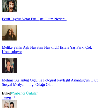
Ferdi Tayfur Vefat Etti! İşte Ölüm Nedeni!
Melike Şahin Aşk Hayatını Haykırdı! Eşiyle Yaş Farkı Çok
Konuşuluyor
Mehmet Aslantuğ Oğlu ile Fotoğraf Paylaştı! Aslantuğ’un Oğlu
Sosyal Medyanın İlgi Odağı Oldu
Etiket
#
Yabancı Ünlüler
Tümü