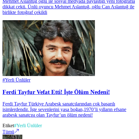
Mehmet Aslantuğ oğlu ile sosyal medyada paylaştığı yeni fotoğrafla
dikkat çekti. Ünlü oyuncu Mehmet Aslantuğ, oğlu Can Aslantuğ ile
birlikte fotoğraf çekildi
#
Yerli Ünlüler
Ferdi Tayfur Vefat Etti! İşte Ölüm Nedeni!
Ferdi Tayfur Türkiye Arabesk sanatçılarından çok başarılı
isimlerdendir. İşte sevenlerini yasa boğan,1970’li yılların efsane
arabesk sanatçısı olan Tayfur’un ölüm nedeni!
Etiket
#
Yerli Ünlüler
Tümü