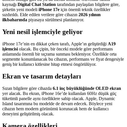
kaynağı
Digital Chat Station
tarafından paylaşılan bilgilere göre,
şirketin yeni modeli
iPhone 17e
için önemli teknik özellikler
sızdırıldı. Elde edilen verilere göre cihazın
2026 yılının
ilkbaharında
piyasaya sürülmesi planlanıyor.
Yeni nesil işlemciyle geliyor
iPhone 17e’nin en dikkat çeken tarafı, Apple’ın geliştirdiği
A19
işlemcisi
olacak. Bu çipin, bir önceki modele göre performans
anlamında önemli bir sıçrama sunması bekleniyor. Özellikle orta
segmentte konumlanacak bu cihazın, performans ve fiyat dengesiyle
geniş bir kullanıcı kitlesine hitap etmesi öngörülüyor.
Ekran ve tasarım detayları
Sızan bilgilere göre cihazda
6.1 inç büyüklüğünde OLED ekran
yer alacak. Bu ekran, iPhone 16e’de kullanılan 60Hz düşük güç
tüketimli panelle aynı özelliklere sahip olacak. Apple, Dynamic
Island tasarımına bu modelde de devam edecek. Böylece yeni
cihazın hem modern görünümü korunacak hem de kullanıcı
deneyimi geliştirilmiş olacak.
Kamera özellikleri