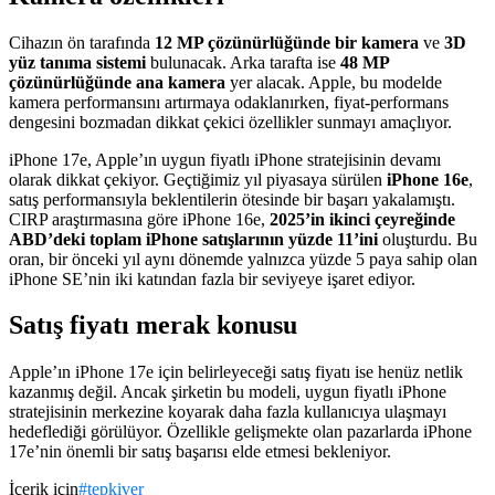
Cihazın ön tarafında
12 MP çözünürlüğünde bir kamera
ve
3D
yüz tanıma sistemi
bulunacak. Arka tarafta ise
48 MP
çözünürlüğünde ana kamera
yer alacak. Apple, bu modelde
kamera performansını artırmaya odaklanırken, fiyat-performans
dengesini bozmadan dikkat çekici özellikler sunmayı amaçlıyor.
iPhone 17e, Apple’ın uygun fiyatlı iPhone stratejisinin devamı
olarak dikkat çekiyor. Geçtiğimiz yıl piyasaya sürülen
iPhone 16e
,
satış performansıyla beklentilerin ötesinde bir başarı yakalamıştı.
CIRP araştırmasına göre iPhone 16e,
2025’in ikinci çeyreğinde
ABD’deki toplam iPhone satışlarının yüzde 11’ini
oluşturdu. Bu
oran, bir önceki yıl aynı dönemde yalnızca yüzde 5 paya sahip olan
iPhone SE’nin iki katından fazla bir seviyeye işaret ediyor.
Satış fiyatı merak konusu
Apple’ın iPhone 17e için belirleyeceği satış fiyatı ise henüz netlik
kazanmış değil. Ancak şirketin bu modeli, uygun fiyatlı iPhone
stratejisinin merkezine koyarak daha fazla kullanıcıya ulaşmayı
hedeflediği görülüyor. Özellikle gelişmekte olan pazarlarda iPhone
17e’nin önemli bir satış başarısı elde etmesi bekleniyor.
İçerik için
#
tepkiver