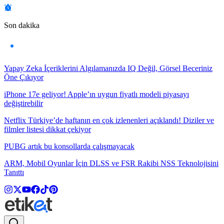
Son dakika
Yapay Zeka İçeriklerini Algılamanızda IQ Değil, Görsel Beceriniz
Öne Çıkıyor
iPhone 17e geliyor! Apple’ın uygun fiyatlı modeli piyasayı
değiştirebilir
Netflix Türkiye’de haftanın en çok izlenenleri açıklandı! Diziler ve
filmler listesi dikkat çekiyor
PUBG artık bu konsollarda çalışmayacak
ARM, Mobil Oyunlar İçin DLSS ve FSR Rakibi NSS Teknolojisini
Tanıttı