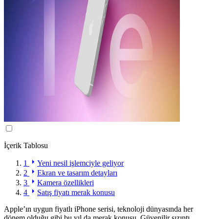
İçerik Tablosu
1
Yeni nesil işlemciyle geliyor
2
Ekran ve tasarım detayları
3
Kamera özellikleri
4
Satış fiyatı merak konusu
Apple’ın uygun fiyatlı iPhone serisi, teknoloji dünyasında her
dönem olduğu gibi bu yıl da merak konusu. Güvenilir sızıntı