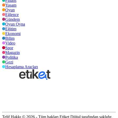
Finans
Yaşam
Oyun
Eğlence
Gündem
Oyun Oyna
Eğitim
Ekonomi
Bilim
Video
Spor
Magazin
Politika
Gezi
Hesaplama Araçları
Telif Hakkı © 2026 - Tüm hakları Etiket Dijital tarafından saklıdır.