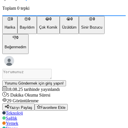
Toplam
0
tepki
👏
0
😍
0
😂
0
😭
0
😡
0
Harika
Bayıldım
Çok Komik
Üzüldüm
Sinir Bozucu
👎
0
Beğenmedim
Yorumu Göndermek için giriş yapın!
18.08.25
tarihinde yayınlandı
5
Dakika Okuma Süresi
29
Görüntülenme
Yazıyı Paylaş
Favorilere Ekle
Teknoloji
Sağlık
Yemek