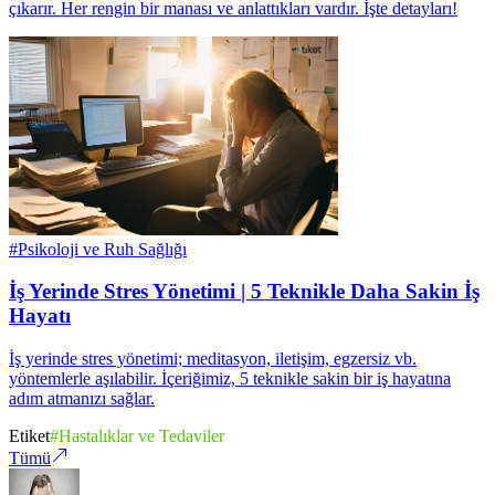
çıkarır. Her rengin bir manası ve anlattıkları vardır. İşte detayları!
#
Psikoloji ve Ruh Sağlığı
İş Yerinde Stres Yönetimi | 5 Teknikle Daha Sakin İş
Hayatı
İş yerinde stres yönetimi; meditasyon, iletişim, egzersiz vb.
yöntemlerle aşılabilir. İçeriğimiz, 5 teknikle sakin bir iş hayatına
adım atmanızı sağlar.
Etiket
#
Hastalıklar ve Tedaviler
Tümü