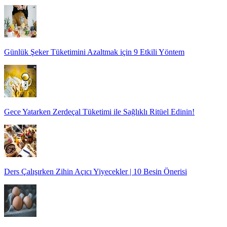
Günlük Şeker Tüketimini Azaltmak için 9 Etkili Yöntem
Gece Yatarken Zerdeçal Tüketimi ile Sağlıklı Ritüel Edinin!
Ders Çalışırken Zihin Açıcı Yiyecekler | 10 Besin Önerisi