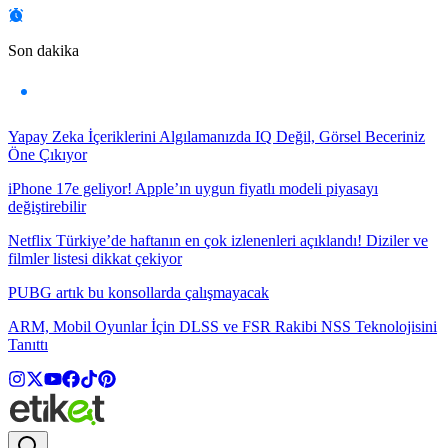
Son dakika
Yapay Zeka İçeriklerini Algılamanızda IQ Değil, Görsel Beceriniz
Öne Çıkıyor
iPhone 17e geliyor! Apple’ın uygun fiyatlı modeli piyasayı
değiştirebilir
Netflix Türkiye’de haftanın en çok izlenenleri açıklandı! Diziler ve
filmler listesi dikkat çekiyor
PUBG artık bu konsollarda çalışmayacak
ARM, Mobil Oyunlar İçin DLSS ve FSR Rakibi NSS Teknolojisini
Tanıttı