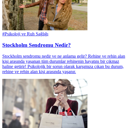
#
Psikoloji ve Ruh Sağlığı
Stockholm Sendromu Nedir?
Stockholm sendromu nedir ve ne anlama gelir? Rehine ve rehin alan
kişi arasında yaşanan tüm durumlar rehinenin hayatını bir çıkmaz
haline getirir! Psikolojik bir sorun olarak karşımıza çıkan bu durum,
rehine ve rehin alan kişi arasında yaşanır.