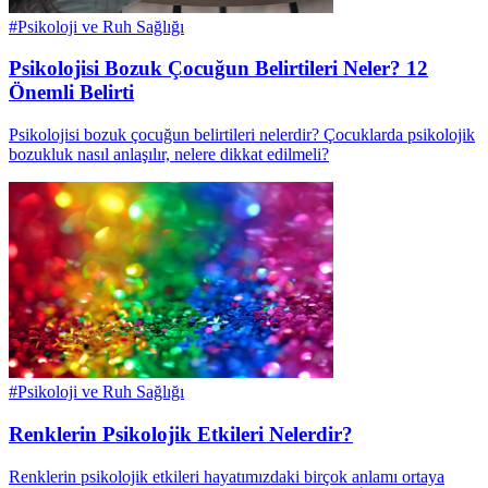
#
Psikoloji ve Ruh Sağlığı
Psikolojisi Bozuk Çocuğun Belirtileri Neler? 12
Önemli Belirti
Psikolojisi bozuk çocuğun belirtileri nelerdir? Çocuklarda psikolojik
bozukluk nasıl anlaşılır, nelere dikkat edilmeli?
#
Psikoloji ve Ruh Sağlığı
Renklerin Psikolojik Etkileri Nelerdir?
Renklerin psikolojik etkileri hayatımızdaki birçok anlamı ortaya