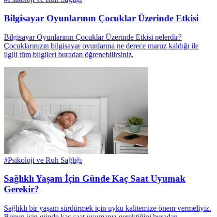
Bilgisayar Oyunlarının Çocuklar Üzerinde Etkisi
Bilgisayar Oyunlarının Çocuklar Üzerinde Etkisi nelerdir?
Çocuklarınızın bilgisayar oyunlarına ne derece maruz kaldığı ile
ilgili tüm bilgileri buradan öğrenebilirsiniz.
#
Psikoloji ve Ruh Sağlığı
Sağlıklı Yaşam İçin Günde Kaç Saat Uyumak
Gerekir?
Sağlıklı bir yaşam sürdürmek için uyku kalitemize önem vermeliyiz.
Bunun için günde kaç saat uyumanız gerektiğini buradan