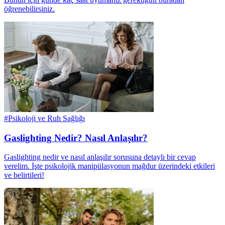
öğrenebilirsiniz.
#
Psikoloji ve Ruh Sağlığı
Gaslighting Nedir? Nasıl Anlaşılır?
Gaslighting nedir ve nasıl anlaşılır sorusuna detaylı bir cevap
verelim. İşte psikolojik manipülasyonun mağdur üzerindeki etkileri
ve belirtileri!