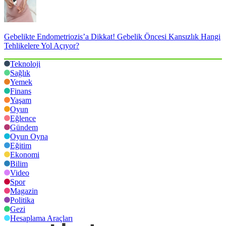
Gebelikte Endometriozis’a Dikkat! Gebelik Öncesi Kansızlık Hangi
Tehlikelere Yol Açıyor?
Teknoloji
Sağlık
Yemek
Finans
Yaşam
Oyun
Eğlence
Gündem
Oyun Oyna
Eğitim
Ekonomi
Bilim
Video
Spor
Magazin
Politika
Gezi
Hesaplama Araçları