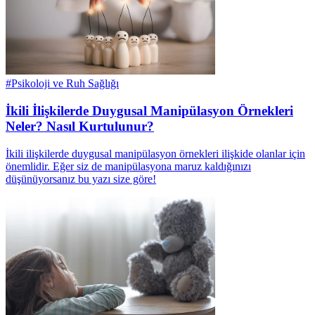
#
Psikoloji ve Ruh Sağlığı
İkili İlişkilerde Duygusal Manipülasyon Örnekleri
Neler? Nasıl Kurtulunur?
İkili ilişkilerde duygusal manipülasyon örnekleri ilişkide olanlar için
önemlidir. Eğer siz de manipülasyona maruz kaldığınızı
düşünüyorsanız bu yazı size göre!