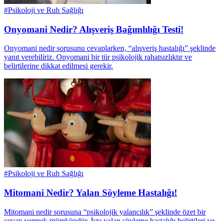
#
Psikoloji ve Ruh Sağlığı
Onyomani Nedir? Alışveriş Bağımlılığı Testi!
Onyomani nedir sorusunu cevaplarken, “alışveriş hastalığı” şeklinde
yanıt verebiliriz. Onyomani bir tür psikolojik rahatsızlıktır ve
belirtilerine dikkat edilmesi gerekir.
#
Psikoloji ve Ruh Sağlığı
Mitomani Nedir? Yalan Söyleme Hastalığı!
Mitomani nedir sorusuna “psikolojik yalancılık” şeklinde özet bir
cevap vermek mümkündür. İşte yalan söyleme hastalığı belirtileri ve