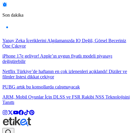
Son dakika
Yapay Zeka İçeriklerini Algılamanızda IQ Değil, Görsel Beceriniz
Öne Çıkıyor
iPhone 17e geliyor! Apple’ın uygun fiyatlı modeli piyasayı
değiştirebilir
Netflix Türkiye’de haftanın en çok izlenenleri açıklandı! Diziler ve
filmler listesi dikkat çekiyor
PUBG artık bu konsollarda çalışmayacak
ARM, Mobil Oyunlar İçin DLSS ve FSR Rakibi NSS Teknolojisini
Tanıttı