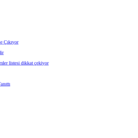
ne Çıkıyor
ir
mler listesi dikkat çekiyor
nıttı