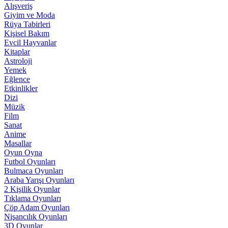
Alışveriş
Giyim ve Moda
Rüya Tabirleri
Kişisel Bakım
Evcil Hayvanlar
Kitaplar
Astroloji
Yemek
Eğlence
Etkinlikler
Dizi
Müzik
Film
Sanat
Anime
Masallar
Oyun Oyna
Futbol Oyunları
Bulmaca Oyunları
Araba Yarışı Oyunları
2 Kişilik Oyunlar
Tıklama Oyunları
Çöp Adam Oyunları
Nişancılık Oyunları
3D Oyunlar