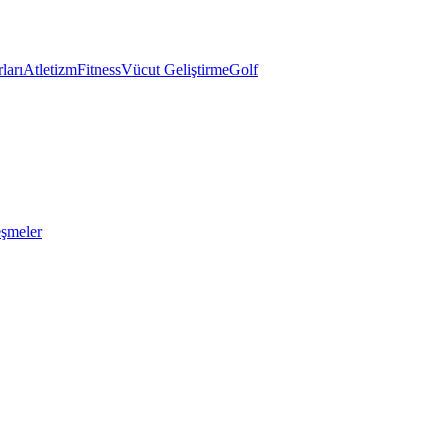
ları
Atletizm
Fitness
Vücut Geliştirme
Golf
eşmeler