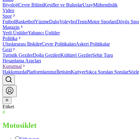
Biyoloji
Çevre Bilimi
Keşifler ve Buluşlar
Uzay
Mühendislik
Video
Spor
Futbol
Basketbol
Yüzme
Dalış
Voleybol
Tenis
Motor Sporları
Dövüş Spor
Magazin
Yerli Ünlüler
Yabancı Ünlüler
Politika
Uluslararası İlişkiler
Çevre Politikaları
Askeri Politikalar
Gezi
Turistik Geziler
Doğa Gezileri
Kültürel Geziler
Şehir Turu
Hesaplama Araçları
Kurumsal
Hakkımızda
Platformlarımız
İletişim
Kariyer
Sıkça Sorulan Sorular
Sözl
Etiket
#
Motosiklet