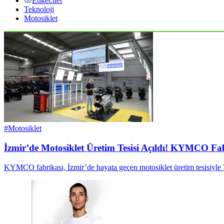
Etiket.net
Teknoloji
Motosiklet
#
Motosiklet
İzmir’de Motosiklet Üretim Tesisi Açıldı! KYMCO Fa
KYMCO fabrikası, İzmir’de hayata geçen motosiklet üretim tesisiyle 