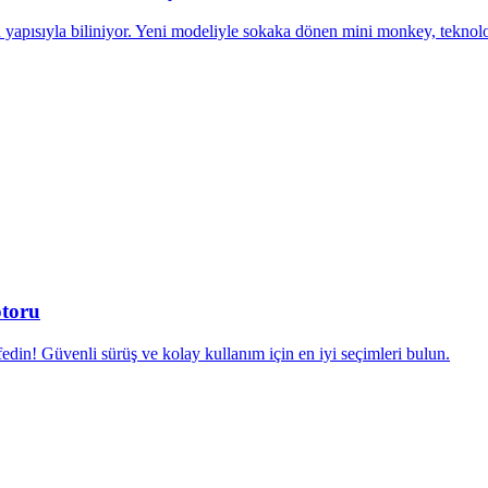
apısıyla biliniyor. Yeni modeliyle sokaka dönen mini monkey, teknoloj
otoru
din! Güvenli sürüş ve kolay kullanım için en iyi seçimleri bulun.