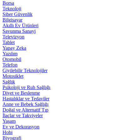
Borsa
Teknoloji
Siber Güvenlik
Bilgisayar
Akıllı Ev Ürünleri
Savunma Sanayi
Televizyon
Tablet
Yapay Zeka
Yazılım
Otomobil
Telefon
Giyilebilir Teknolojiler
Motosiklet
Sağlık
Psikoloji ve Ruh Sağlığı
Diyet ve Beslenme
Hastalıklar ve Tedaviler
Anne ve Bebek Sağlığı
Doğal ve Alternatif Tıp
İlaçlar ve Takviyeler
Yaşam
Ev ve Dekorasyon
Hobi
Biyografi