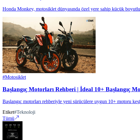
Honda Monkey, motosiklet dünyasında özel yere sahip küçük boyutlu y
#
Motosiklet
Başlangıç Motorları Rehberi | İdeal 10+ Başlangıç M
Başlangıç motorları rehberiyle yeni sürücülere uygun 10+ motoru keşfe
Etiket
#
Teknoloji
Tümü