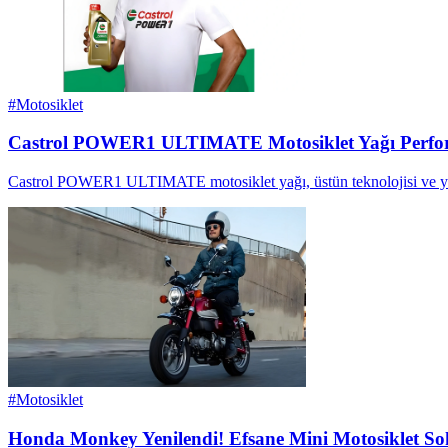
#
Motosiklet
Castrol POWER1 ULTIMATE Motosiklet Yağı Perform
Castrol POWER1 ULTIMATE motosiklet yağı, üstün teknolojisi ve yenili
#
Motosiklet
Honda Monkey Yenilendi! Efsane Mini Motosiklet Sok