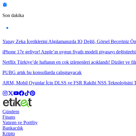
Son dakika
Yapay Zeka İçeriklerini Algılamanızda IQ Değil, Görsel Beceriniz Ö
iPhone 17e geliyor! Apple’ın uygun fiyatlı modeli piyasayı değiştirebil
Netflix Türkiye’de haftanın en çok izlenenleri açıklandı! Diziler ve fil
PUBG artık bu konsollarda çalışmayacak
ARM, Mobil Oyunlar İçin DLSS ve FSR Rakibi NSS Teknolojisini Ta
Gündem
Finans
Yatırım ve Portföy
Bankacılık
Kripto