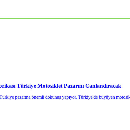
brikası Türkiye Motosiklet Pazarını Canlandıracak
Türkiye pazarına önemli dokunuş yapıyor. Türkiye'de büyüyen motosikle