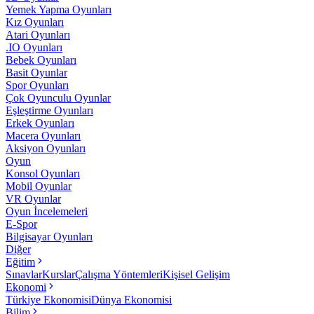
Yemek Yapma Oyunları
Kız Oyunları
Atari Oyunları
.IO Oyunları
Bebek Oyunları
Basit Oyunlar
Spor Oyunları
Çok Oyunculu Oyunlar
Eşleştirme Oyunları
Erkek Oyunları
Macera Oyunları
Aksiyon Oyunları
Oyun
Konsol Oyunları
Mobil Oyunlar
VR Oyunlar
Oyun İncelemeleri
E-Spor
Bilgisayar Oyunları
Diğer
Eğitim
Sınavlar
Kurslar
Çalışma Yöntemleri
Kişisel Gelişim
Ekonomi
Türkiye Ekonomisi
Dünya Ekonomisi
Bilim