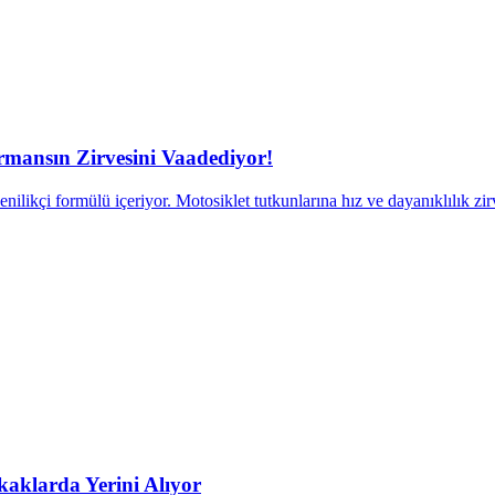
ansın Zirvesini Vaadediyor!
kçi formülü içeriyor. Motosiklet tutkunlarına hız ve dayanıklılık zir
aklarda Yerini Alıyor