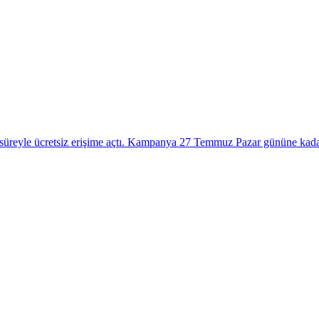
 süreyle ücretsiz erişime açtı. Kampanya 27 Temmuz Pazar gününe kada