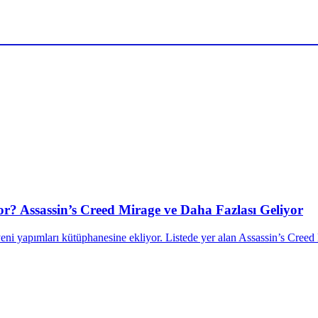
? Assassin’s Creed Mirage ve Daha Fazlası Geliyor
i yapımları kütüphanesine ekliyor. Listede yer alan Assassin’s Creed 