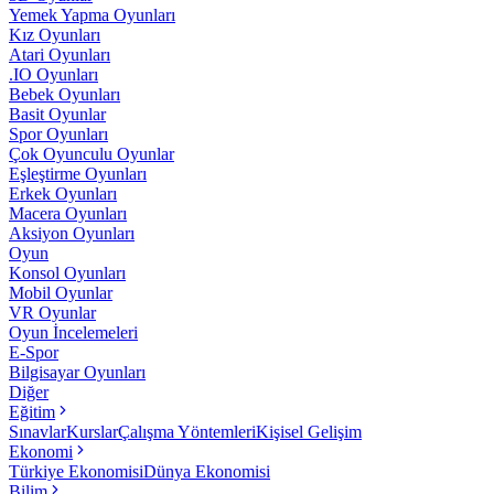
Yemek Yapma Oyunları
Kız Oyunları
Atari Oyunları
.IO Oyunları
Bebek Oyunları
Basit Oyunlar
Spor Oyunları
Çok Oyunculu Oyunlar
Eşleştirme Oyunları
Erkek Oyunları
Macera Oyunları
Aksiyon Oyunları
Oyun
Konsol Oyunları
Mobil Oyunlar
VR Oyunlar
Oyun İncelemeleri
E-Spor
Bilgisayar Oyunları
Diğer
Eğitim
Sınavlar
Kurslar
Çalışma Yöntemleri
Kişisel Gelişim
Ekonomi
Türkiye Ekonomisi
Dünya Ekonomisi
Bilim