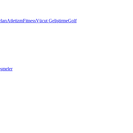
ları
Atletizm
Fitness
Vücut Geliştirme
Golf
eşmeler