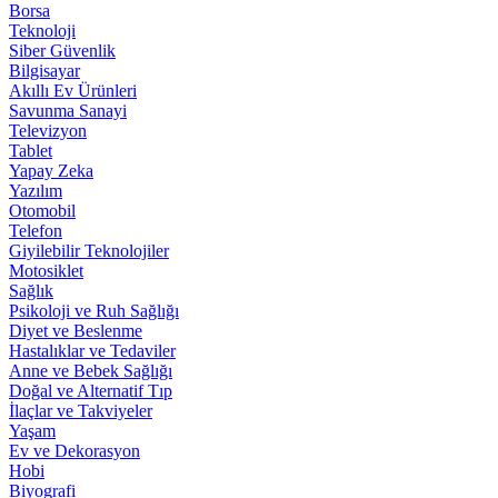
Borsa
Teknoloji
Siber Güvenlik
Bilgisayar
Akıllı Ev Ürünleri
Savunma Sanayi
Televizyon
Tablet
Yapay Zeka
Yazılım
Otomobil
Telefon
Giyilebilir Teknolojiler
Motosiklet
Sağlık
Psikoloji ve Ruh Sağlığı
Diyet ve Beslenme
Hastalıklar ve Tedaviler
Anne ve Bebek Sağlığı
Doğal ve Alternatif Tıp
İlaçlar ve Takviyeler
Yaşam
Ev ve Dekorasyon
Hobi
Biyografi