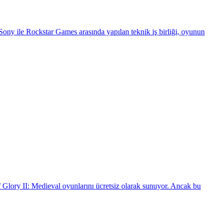
Sony ile Rockstar Games arasında yapılan teknik iş birliği, oyunun
Glory II: Medieval oyunlarını ücretsiz olarak sunuyor. Ancak bu