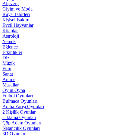
Alışveriş
Giyim ve Moda
Rüya Tabirleri
Kişisel Bakım
Evcil Hayvanlar
Kitaplar
Astroloji
Yemek
Eğlence
Etkinlikler
Dizi
Müzik
Film
Sanat
Anime
Masallar
Oyun Oyna
Futbol Oyunları
Bulmaca Oyunları
Araba Yarışı Oyunları
2 Kişilik Oyunlar
Tıklama Oyunları
Çöp Adam Oyunları
Nişancılık Oyunları
3D Oyunlar