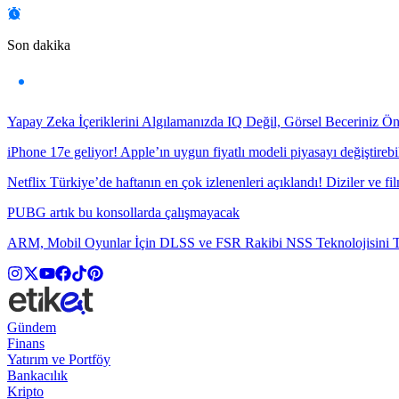
Son dakika
Yapay Zeka İçeriklerini Algılamanızda IQ Değil, Görsel Beceriniz Ö
iPhone 17e geliyor! Apple’ın uygun fiyatlı modeli piyasayı değiştirebil
Netflix Türkiye’de haftanın en çok izlenenleri açıklandı! Diziler ve fil
PUBG artık bu konsollarda çalışmayacak
ARM, Mobil Oyunlar İçin DLSS ve FSR Rakibi NSS Teknolojisini Ta
Gündem
Finans
Yatırım ve Portföy
Bankacılık
Kripto