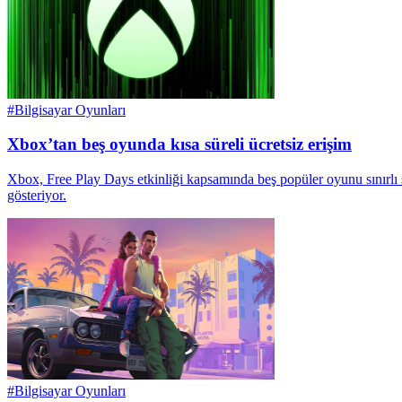
#
Bilgisayar Oyunları
Xbox’tan beş oyunda kısa süreli ücretsiz erişim
Xbox, Free Play Days etkinliği kapsamında beş popüler oyunu sınırlı
gösteriyor.
#
Bilgisayar Oyunları