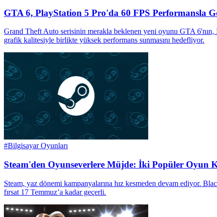
GTA 6, PlayStation 5 Pro'da 60 FPS Performansla Ge
Grand Theft Auto serisinin merakla beklenen yeni oyunu GTA 6'nın, Pl
grafik kalitesiyle birlikte yüksek performans sunmasını hedefliyor.
#
Bilgisayar Oyunları
Steam'den Oyunseverlere Müjde: İki Popüler Oyun Kıs
Steam, yaz dönemi kampanyalarına hız kesmeden devam ediyor. Black D
fırsat 17 Temmuz’a kadar geçerli.