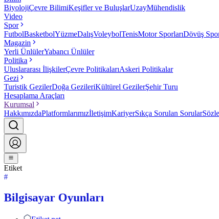
Biyoloji
Çevre Bilimi
Keşifler ve Buluşlar
Uzay
Mühendislik
Video
Spor
Futbol
Basketbol
Yüzme
Dalış
Voleybol
Tenis
Motor Sporları
Dövüş Spor
Magazin
Yerli Ünlüler
Yabancı Ünlüler
Politika
Uluslararası İlişkiler
Çevre Politikaları
Askeri Politikalar
Gezi
Turistik Geziler
Doğa Gezileri
Kültürel Geziler
Şehir Turu
Hesaplama Araçları
Kurumsal
Hakkımızda
Platformlarımız
İletişim
Kariyer
Sıkça Sorulan Sorular
Sözl
Etiket
#
Bilgisayar Oyunları