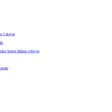
ne Çıkıyor
ir
mler listesi dikkat çekiyor
nıttı