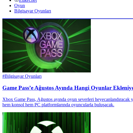
Etiket.net
Oyun
Bilgisayar Oyunları
#
Bilgisayar Oyunları
Game Pass’e Ağustos Ayında Hangi Oyunlar Ekleniyor
Xbox Game Pass, Ağustos ayında oyun severleri heyecanlandıracak yen
hem konsol hem PC platformlarında oyuncularla buluşacak.