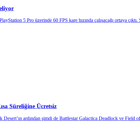
liyor
ayStation 5 Pro üzerinde 60 FPS kare hızında çalışacağı ortaya çıktı. 
a Süreliğine Ücretsiz
esert’ın ardından şimdi de Battlestar Galactica Deadlock ve Field of 