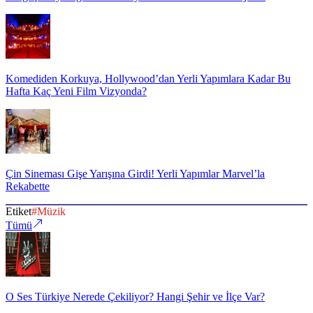
Komediden Korkuya, Hollywood’dan Yerli Yapımlara Kadar Bu
Hafta Kaç Yeni Film Vizyonda?
Çin Sineması Gişe Yarışına Girdi! Yerli Yapımlar Marvel’la
Rekabette
Etiket
#
Müzik
Tümü
O Ses Türkiye Nerede Çekiliyor? Hangi Şehir ve İlçe Var?