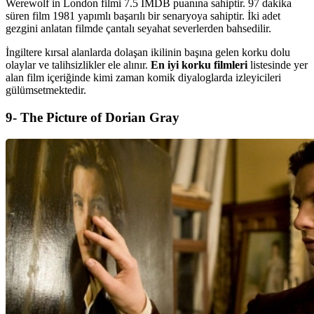
Werewolf in London filmi 7.5 IMDB puanına sahiptir. 97 dakika
süren film 1981 yapımlı başarılı bir senaryoya sahiptir. İki adet
gezgini anlatan filmde çantalı seyahat severlerden bahsedilir.
İngiltere kırsal alanlarda dolaşan ikilinin başına gelen korku dolu
olaylar ve talihsizlikler ele alınır.
En iyi korku filmleri
listesinde yer
alan film içeriğinde kimi zaman komik diyaloglarda izleyicileri
gülümsetmektedir.
9- The Picture of Dorian Gray