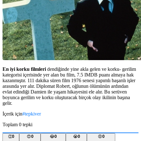
En iyi korku filmleri
dendiğinde yine akla gelen ve korku- gerilim
kategorisi içerisinde yer alan bu film, 7.5 IMDB puanı almaya hak
kazanmıştır. 111 dakika süren film 1976 senesi yapımlı başarılı işler
arasında yer alır. Diplomat Robert, oğlunun ölümünün ardından
evlat edindiği Damien ile yaşam hikayesini ele alır. Bu serüven
boyunca gerilim ve korku oluşturacak birçok olay ikilinin başına
gelir.
İçerik için
#
tepkiver
Toplam
0
tepki
👏
0
😍
0
😂
0
😭
0
😡
0