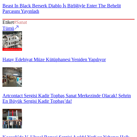
Beast In Black Berserk Diablo İş Birliğiyle Enter The Behelit
Parçasını Yayınladı
Etiket
#
Sanat
Tümü
Hatay Edebiyat Müze Kütüphanesi Yeniden Yapılıyor
Artcontact Sergisi Kadir Topbaş Sanat Merkezinde Olacak! Şehrin
En Büyük Sergisi Kadir Topbaş’da!