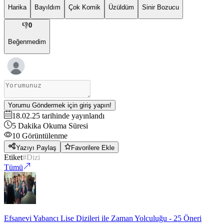
Harika
Bayıldım
Çok Komik
Üzüldüm
Sinir Bozucu
👎
0
Beğenmedim
Yorumu Göndermek için giriş yapın!
18.02.25
tarihinde yayınlandı
5
Dakika Okuma Süresi
10
Görüntülenme
Yazıyı Paylaş
Favorilere Ekle
Etiket
#
Dizi
Tümü
Efsanevi Yabancı Lise Dizileri ile Zaman Yolculuğu - 25 Öneri