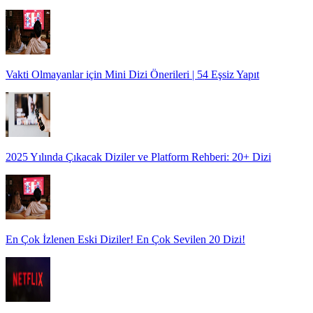
Vakti Olmayanlar için Mini Dizi Önerileri | 54 Eşsiz Yapıt
2025 Yılında Çıkacak Diziler ve Platform Rehberi: 20+ Dizi
En Çok İzlenen Eski Diziler! En Çok Sevilen 20 Dizi!