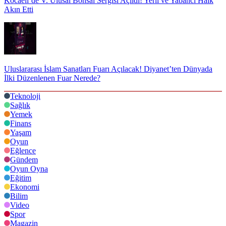
Kocaeli’de V. Ulusal Bonsai Sergisi Açıldı! Yerli ve Yabancı Halk
Akın Etti
Uluslararası İslam Sanatları Fuarı Açılacak! Diyanet’ten Dünyada
İlki Düzenlenen Fuar Nerede?
Teknoloji
Sağlık
Yemek
Finans
Yaşam
Oyun
Eğlence
Gündem
Oyun Oyna
Eğitim
Ekonomi
Bilim
Video
Spor
Magazin