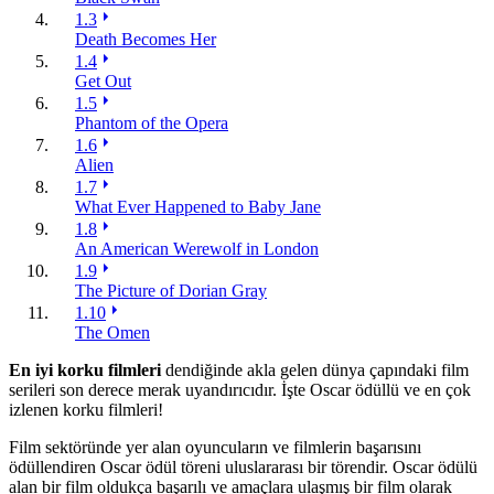
1.3
Death Becomes Her
1.4
Get Out
1.5
Phantom of the Opera
1.6
Alien
1.7
What Ever Happened to Baby Jane
1.8
An American Werewolf in London
1.9
The Picture of Dorian Gray
1.10
The Omen
En iyi korku filmleri
dendiğinde akla gelen dünya çapındaki film
serileri son derece merak uyandırıcıdır. İşte Oscar ödüllü ve en çok
izlenen korku filmleri!
Film sektöründe yer alan oyuncuların ve filmlerin başarısını
ödüllendiren Oscar ödül töreni uluslararası bir törendir. Oscar ödülü
alan bir film oldukça başarılı ve amaçlara ulaşmış bir film olarak