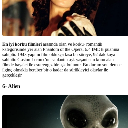
En iyi korku filmleri
arasında olan ve korku- romantik
kategorisinde yer alan Phantom of the Opera, 6.4 IMDB puanına
sahiptir. 1943 yapımı film oldukça kısa bir süreye, 92 dakikaya
sahiptir. Gaston Leroux’un saplantılı aşk yaşantısını konu alan
filmde hayalet ile esrarengiz bir aşk bulunur. Bu durum son derece
ilginç olmakla beraber bir o kadar da sürükleyici olaylar ile
gerçekleşir.
6- Alien