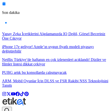
Son dakika
Yapay Zeka İçeriklerini Algılamanızda IQ Değil, Görsel Beceriniz
Öne Çıkıyor
iPhone 17e geliyor! Apple’ın uygun fiyatlı modeli piyasayı
değiştirebilir
Netflix Türkiye’de haftanın en çok izlenenleri açıklandı! Diziler ve
filmler listesi dikkat çekiyor
PUBG artık bu konsollarda çalışmayacak
ARM, Mobil Oyunlar İçin DLSS ve FSR Rakibi NSS Teknolojisini
Tanıttı