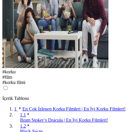
#
korku
#
film
#
korku filmi
İçerik Tablosu
1
En Çok İzlenen Korku Filmleri | En İyi Korku Filmleri!
1.1
Bram Stoker’s Dracula | En İyi Korku Filmleri!
1.2
Black Swan