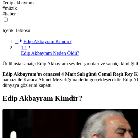
#
edip akbayram
#
müzik
#
haber
İçerik Tablosu
1
Edip Akbayram Kimdir?
1.1
Edip Akbayram Neden Öldü?
Ünlü usta sanatçı Edip Akbayram sevilen şarkıları ve sanatçı kimliği i
Edip Akbayram’ın cenazesi 4 Mart Salı günü Cemal Reşit Rey Kon
namazı ile Karaca Ahmet Mezarlığı’na defin gerçekleşecektir. Edip Ak
dünyaya gözlerini kapattı.
Edip Akbayram Kimdir?