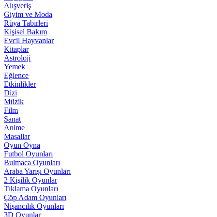
Alışveriş
Giyim ve Moda
Rüya Tabirleri
Kişisel Bakım
Evcil Hayvanlar
Kitaplar
Astroloji
Yemek
Eğlence
Etkinlikler
Dizi
Müzik
Film
Sanat
Anime
Masallar
Oyun Oyna
Futbol Oyunları
Bulmaca Oyunları
Araba Yarışı Oyunları
2 Kişilik Oyunlar
Tıklama Oyunları
Çöp Adam Oyunları
Nişancılık Oyunları
3D Oyunlar