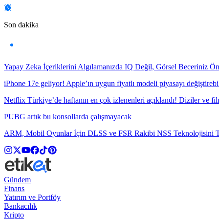
Son dakika
Yapay Zeka İçeriklerini Algılamanızda IQ Değil, Görsel Beceriniz Ö
iPhone 17e geliyor! Apple’ın uygun fiyatlı modeli piyasayı değiştirebil
Netflix Türkiye’de haftanın en çok izlenenleri açıklandı! Diziler ve fil
PUBG artık bu konsollarda çalışmayacak
ARM, Mobil Oyunlar İçin DLSS ve FSR Rakibi NSS Teknolojisini Ta
Gündem
Finans
Yatırım ve Portföy
Bankacılık
Kripto