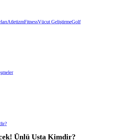
ları
Atletizm
Fitness
Vücut Geliştirme
Golf
eşmeler
dir?
cek! Ünlü Usta Kimdir?