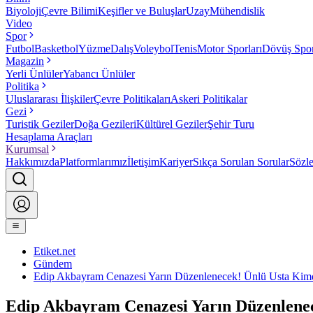
Biyoloji
Çevre Bilimi
Keşifler ve Buluşlar
Uzay
Mühendislik
Video
Spor
Futbol
Basketbol
Yüzme
Dalış
Voleybol
Tenis
Motor Sporları
Dövüş Spor
Magazin
Yerli Ünlüler
Yabancı Ünlüler
Politika
Uluslararası İlişkiler
Çevre Politikaları
Askeri Politikalar
Gezi
Turistik Geziler
Doğa Gezileri
Kültürel Geziler
Şehir Turu
Hesaplama Araçları
Kurumsal
Hakkımızda
Platformlarımız
İletişim
Kariyer
Sıkça Sorulan Sorular
Sözl
Etiket.net
Gündem
Edip Akbayram Cenazesi Yarın Düzenlenecek! Ünlü Usta Kim
Edip Akbayram Cenazesi Yarın Düzenlene