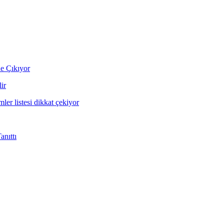
ne Çıkıyor
ir
mler listesi dikkat çekiyor
nıttı