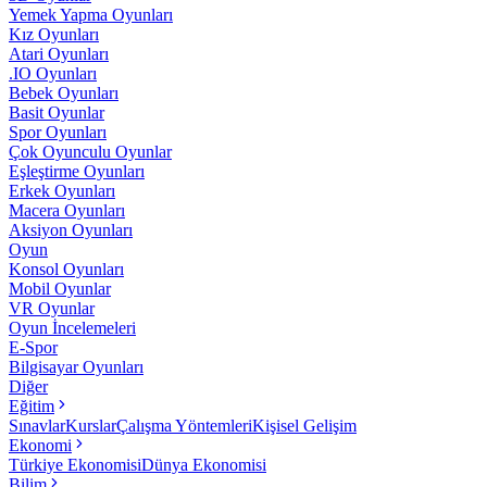
Yemek Yapma Oyunları
Kız Oyunları
Atari Oyunları
.IO Oyunları
Bebek Oyunları
Basit Oyunlar
Spor Oyunları
Çok Oyunculu Oyunlar
Eşleştirme Oyunları
Erkek Oyunları
Macera Oyunları
Aksiyon Oyunları
Oyun
Konsol Oyunları
Mobil Oyunlar
VR Oyunlar
Oyun İncelemeleri
E-Spor
Bilgisayar Oyunları
Diğer
Eğitim
Sınavlar
Kurslar
Çalışma Yöntemleri
Kişisel Gelişim
Ekonomi
Türkiye Ekonomisi
Dünya Ekonomisi
Bilim