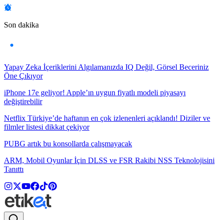
Son dakika
Yapay Zeka İçeriklerini Algılamanızda IQ Değil, Görsel Beceriniz
Öne Çıkıyor
iPhone 17e geliyor! Apple’ın uygun fiyatlı modeli piyasayı
değiştirebilir
Netflix Türkiye’de haftanın en çok izlenenleri açıklandı! Diziler ve
filmler listesi dikkat çekiyor
PUBG artık bu konsollarda çalışmayacak
ARM, Mobil Oyunlar İçin DLSS ve FSR Rakibi NSS Teknolojisini
Tanıttı