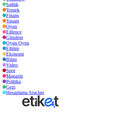
Sağlık
Yemek
Finans
Yaşam
Oyun
Eğlence
Gündem
Oyun Oyna
Eğitim
Ekonomi
Bilim
Video
Spor
Magazin
Politika
Gezi
Hesaplama Araçları