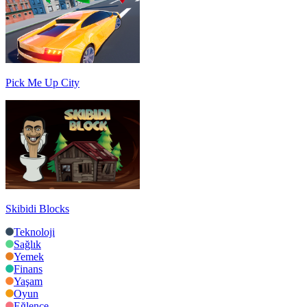
Pick Me Up City
Skibidi Blocks
Teknoloji
Sağlık
Yemek
Finans
Yaşam
Oyun
Eğlence