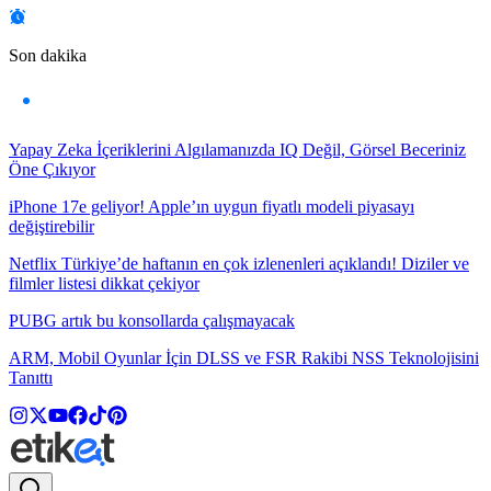
Son dakika
Yapay Zeka İçeriklerini Algılamanızda IQ Değil, Görsel Beceriniz
Öne Çıkıyor
iPhone 17e geliyor! Apple’ın uygun fiyatlı modeli piyasayı
değiştirebilir
Netflix Türkiye’de haftanın en çok izlenenleri açıklandı! Diziler ve
filmler listesi dikkat çekiyor
PUBG artık bu konsollarda çalışmayacak
ARM, Mobil Oyunlar İçin DLSS ve FSR Rakibi NSS Teknolojisini
Tanıttı