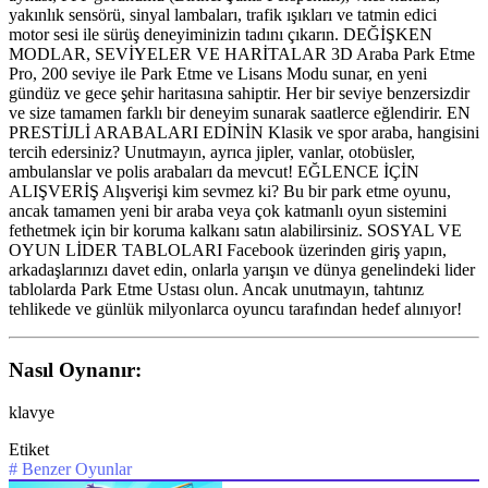
yakınlık sensörü, sinyal lambaları, trafik ışıkları ve tatmin edici
motor sesi ile sürüş deneyiminizin tadını çıkarın. DEĞİŞKEN
MODLAR, SEVİYELER VE HARİTALAR 3D Araba Park Etme
Pro, 200 seviye ile Park Etme ve Lisans Modu sunar, en yeni
gündüz ve gece şehir haritasına sahiptir. Her bir seviye benzersizdir
ve size tamamen farklı bir deneyim sunarak saatlerce eğlendirir. EN
PRESTİJLİ ARABALARI EDİNİN Klasik ve spor araba, hangisini
tercih edersiniz? Unutmayın, ayrıca jipler, vanlar, otobüsler,
ambulanslar ve polis arabaları da mevcut! EĞLENCE İÇİN
ALIŞVERİŞ Alışverişi kim sevmez ki? Bu bir park etme oyunu,
ancak tamamen yeni bir araba veya çok katmanlı oyun sistemini
fethetmek için bir koruma kalkanı satın alabilirsiniz. SOSYAL VE
OYUN LİDER TABLOLARI Facebook üzerinden giriş yapın,
arkadaşlarınızı davet edin, onlarla yarışın ve dünya genelindeki lider
tablolarda Park Etme Ustası olun. Ancak unutmayın, tahtınız
tehlikede ve günlük milyonlarca oyuncu tarafından hedef alınıyor!
Nasıl Oynanır:
klavye
Etiket
#
Benzer Oyunlar