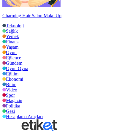
Charming Hair Salon Make Up
Teknoloji
Sağlık
Yemek
Finans
Yaşam
Oyun
Eğlence
Gündem
Oyun Oyna
Eğitim
Ekonomi
Bilim
Video
Spor
Magazin
Politika
Gezi
Hesaplama Araçları