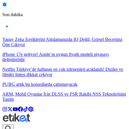
Son dakika
Yapay Zeka İçeriklerini Algılamanızda IQ Değil, Görsel Beceriniz
Öne Çıkıyor
iPhone 17e geliyor! Apple’ın uygun fiyatlı modeli piyasayı
değiştirebilir
Netflix Türkiye’de haftanın en çok izlenenleri açıklandı! Diziler ve
filmler listesi dikkat çekiyor
PUBG artık bu konsollarda çalışmayacak
ARM, Mobil Oyunlar İçin DLSS ve FSR Rakibi NSS Teknolojisini
Tanıttı