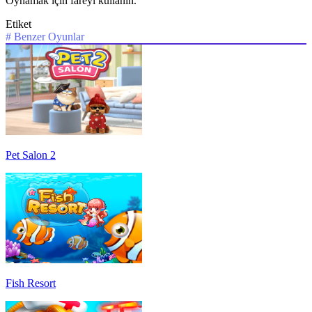
Oynamak için fareyi kullanın.
Etiket
#
Benzer Oyunlar
Pet Salon 2
Fish Resort