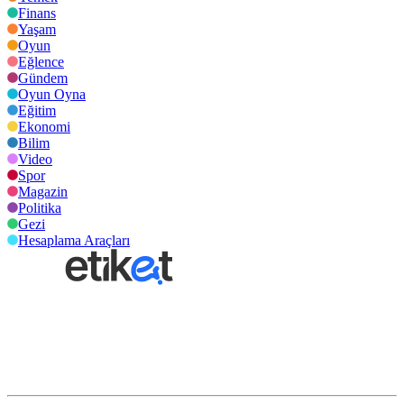
Finans
Yaşam
Oyun
Eğlence
Gündem
Oyun Oyna
Eğitim
Ekonomi
Bilim
Video
Spor
Magazin
Politika
Gezi
Hesaplama Araçları