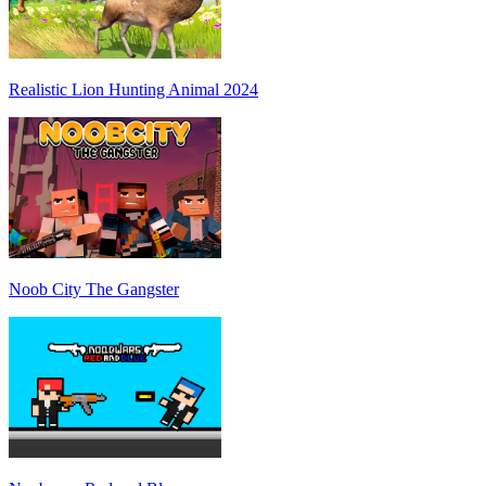
Realistic Lion Hunting Animal 2024
Noob City The Gangster