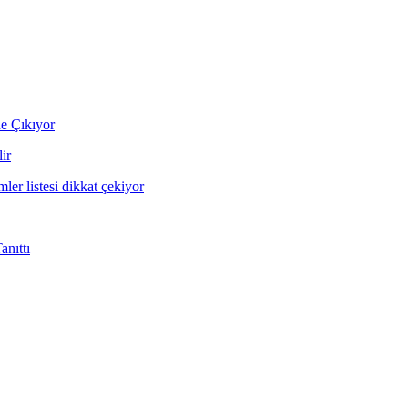
ne Çıkıyor
ir
mler listesi dikkat çekiyor
nıttı