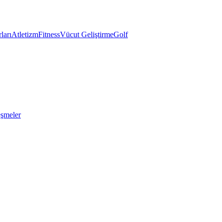
ları
Atletizm
Fitness
Vücut Geliştirme
Golf
eşmeler