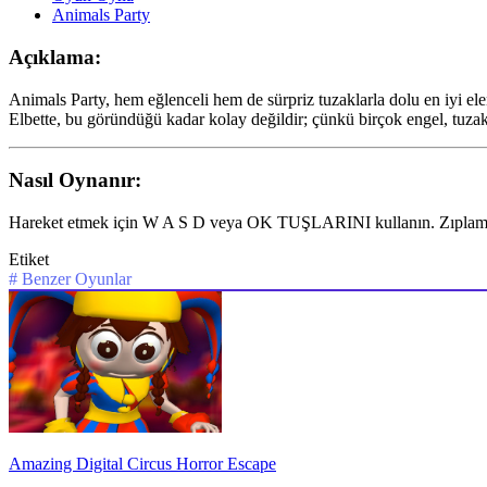
Animals Party
Açıklama:
Animals Party, hem eğlenceli hem de sürpriz tuzaklarla dolu en iyi el
Elbette, bu göründüğü kadar kolay değildir; çünkü birçok engel, tuzak
Nasıl Oynanır:
Hareket etmek için W A S D veya OK TUŞLARINI kullanın. Zıplam
Etiket
#
Benzer Oyunlar
Amazing Digital Circus Horror Escape