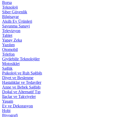
Borsa
Teknoloji
Siber Güvenlik
Bilgisayar
Akıllı Ev Ürünleri
Savunma Sanayi
Televizyon
Tablet
Yapay Zeka
Yazılım
Otomobil
Telefon
Giyilebilir Teknolojiler
Motosiklet
Sağlık
Psikoloji ve Ruh Sağlığı
Diyet ve Beslenme
Hastalıklar ve Tedaviler
Anne ve Bebek Sağlığı
Doğal ve Alternatif Tıp
İlaçlar ve Takviyeler
Yaşam
Ev ve Dekorasyon
Hobi
Biyografi