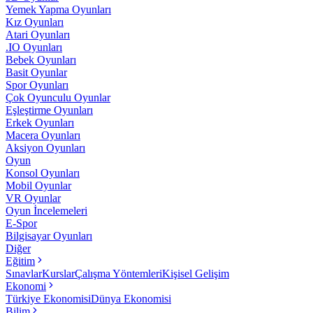
Yemek Yapma Oyunları
Kız Oyunları
Atari Oyunları
.IO Oyunları
Bebek Oyunları
Basit Oyunlar
Spor Oyunları
Çok Oyunculu Oyunlar
Eşleştirme Oyunları
Erkek Oyunları
Macera Oyunları
Aksiyon Oyunları
Oyun
Konsol Oyunları
Mobil Oyunlar
VR Oyunlar
Oyun İncelemeleri
E-Spor
Bilgisayar Oyunları
Diğer
Eğitim
Sınavlar
Kurslar
Çalışma Yöntemleri
Kişisel Gelişim
Ekonomi
Türkiye Ekonomisi
Dünya Ekonomisi
Bilim