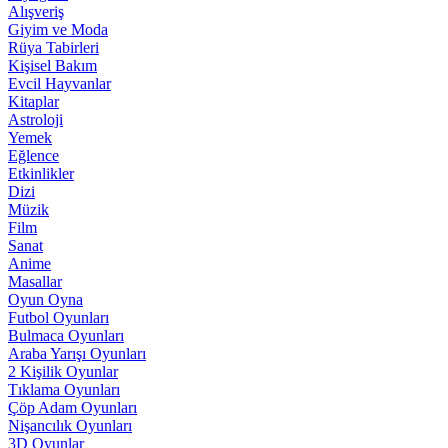
Alışveriş
Giyim ve Moda
Rüya Tabirleri
Kişisel Bakım
Evcil Hayvanlar
Kitaplar
Astroloji
Yemek
Eğlence
Etkinlikler
Dizi
Müzik
Film
Sanat
Anime
Masallar
Oyun Oyna
Futbol Oyunları
Bulmaca Oyunları
Araba Yarışı Oyunları
2 Kişilik Oyunlar
Tıklama Oyunları
Çöp Adam Oyunları
Nişancılık Oyunları
3D Oyunlar