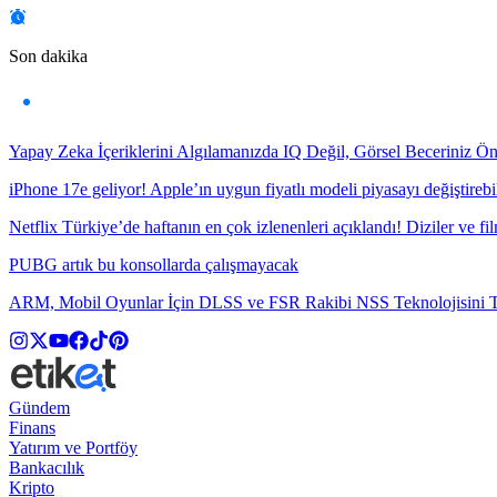
Son dakika
Yapay Zeka İçeriklerini Algılamanızda IQ Değil, Görsel Beceriniz Ö
iPhone 17e geliyor! Apple’ın uygun fiyatlı modeli piyasayı değiştirebil
Netflix Türkiye’de haftanın en çok izlenenleri açıklandı! Diziler ve fil
PUBG artık bu konsollarda çalışmayacak
ARM, Mobil Oyunlar İçin DLSS ve FSR Rakibi NSS Teknolojisini Ta
Gündem
Finans
Yatırım ve Portföy
Bankacılık
Kripto