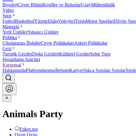
Biyoloji
Çevre Bilimi
Keşifler ve Buluşlar
Uzay
Mühendislik
Video
Spor
Futbol
Basketbol
Yüzme
Dalış
Voleybol
Tenis
Motor Sporları
Dövüş Spor
Magazin
Yerli Ünlüler
Yabancı Ünlüler
Politika
Uluslararası İlişkiler
Çevre Politikaları
Askeri Politikalar
Gezi
Turistik Geziler
Doğa Gezileri
Kültürel Geziler
Şehir Turu
Hesaplama Araçları
Kurumsal
Hakkımızda
Platformlarımız
İletişim
Kariyer
Sıkça Sorulan Sorular
Sözl
Animals Party
Etiket.net
Oyun Oyna