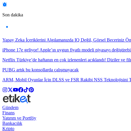
Son dakika
Yapay Zeka İçeriklerini Algılamanızda IQ Değil, Görsel Beceriniz Ö
iPhone 17e geliyor! Apple’ın uygun fiyatlı modeli piyasayı değiştirebil
Netflix Türkiye’de haftanın en çok izlenenleri açıklandı! Diziler ve fil
PUBG artık bu konsollarda çalışmayacak
ARM, Mobil Oyunlar İçin DLSS ve FSR Rakibi NSS Teknolojisini Ta
Gündem
Finans
Yatırım ve Portföy
Bankacılık
Kripto