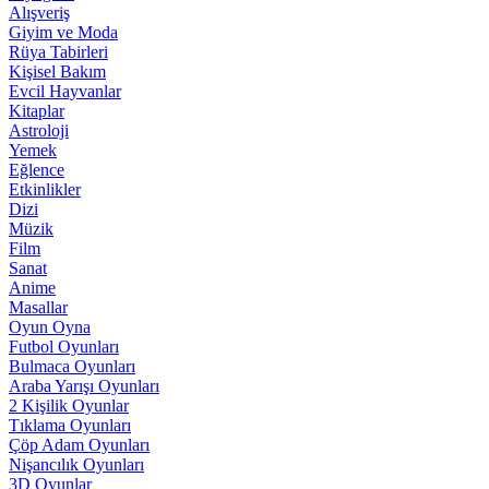
Alışveriş
Giyim ve Moda
Rüya Tabirleri
Kişisel Bakım
Evcil Hayvanlar
Kitaplar
Astroloji
Yemek
Eğlence
Etkinlikler
Dizi
Müzik
Film
Sanat
Anime
Masallar
Oyun Oyna
Futbol Oyunları
Bulmaca Oyunları
Araba Yarışı Oyunları
2 Kişilik Oyunlar
Tıklama Oyunları
Çöp Adam Oyunları
Nişancılık Oyunları
3D Oyunlar