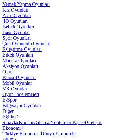
Yemek Yapma Oyunları
Kız Oyunları
Atari Oyunları
.IO Oyunları
Bebek Oyunları
Basit Oyunlar
Spor Oyunları
Çok Oyunculu Oyunlar
Eşleştirme Oyunları
Erkek Oyunları
Macera Oyunları
Aksiyon Oyunları
Oyun
Konsol Oyunları
Mobil Oyunlar
VR Oyunlar
Oyun İncelemeleri
E-Spor
Bilgisayar Oyunları
Diğer
Eğitim
Sınavlar
Kurslar
Çalışma Yöntemleri
Kişisel Gelişim
Ekonomi
Türkiye Ekonomisi
Dünya Ekonomisi
Bilim