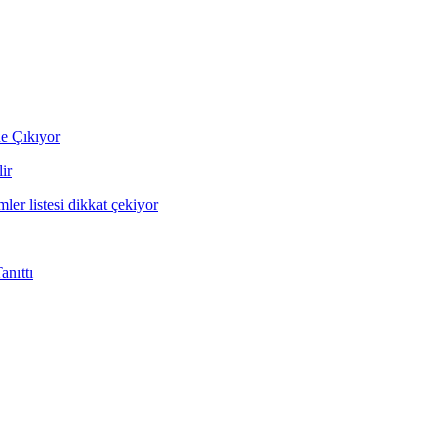
ne Çıkıyor
ir
mler listesi dikkat çekiyor
nıttı