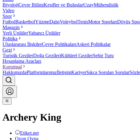
Biyoloji
Çevre Bilimi
Keşifler ve Buluşlar
Uzay
Mühendislik
Video
Spor
Futbol
Basketbol
Yüzme
Dalış
Voleybol
Tenis
Motor Sporları
Dövüş Spor
Magazin
Yerli Ünlüler
Yabancı Ünlüler
Politika
Uluslararası İlişkiler
Çevre Politikaları
Askeri Politikalar
Gezi
Turistik Geziler
Doğa Gezileri
Kültürel Geziler
Şehir Turu
Hesaplama Araçları
Kurumsal
Hakkımızda
Platformlarımız
İletişim
Kariyer
Sıkça Sorulan Sorular
Sözl
Archery King
Etiket.net
Oyun Oyna