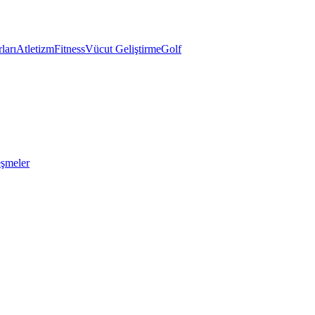
ları
Atletizm
Fitness
Vücut Geliştirme
Golf
eşmeler