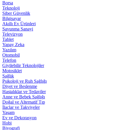
Borsa
Teknoloji
Siber Güvenlik
Bilgisayar
Akıllı Ev Ürünleri
Savunma Sanayi
Televizyon
Tablet
Yapay Zeka
Yazılım
Otomobil
Telefon
Giyilebilir Teknolojiler
Motosiklet
Sağlık
Psikoloji ve Ruh Sağlığı
Diyet ve Beslenme
Hastalıklar ve Tedaviler
Anne ve Bebek Sağlığı
Doğal ve Alternatif Tıp
İlaçlar ve Takviyeler
Yaşam
Ev ve Dekorasyon
Hobi
Biyografi