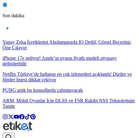
Son dakika
Yapay Zeka İçeriklerini Algılamanızda IQ Değil, Görsel Beceriniz
Öne Çıkıyor
iPhone 17e geliyor! Apple’ın uygun fiyatlı modeli piyasayı
değiştirebilir
Netflix Türkiye’de haftanın en çok izlenenleri açıklandı! Diziler ve
filmler listesi dikkat çekiyor
PUBG artık bu konsollarda çalışmayacak
ARM, Mobil Oyunlar İçin DLSS ve FSR Rakibi NSS Teknolojisini
Tanıttı