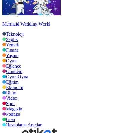
Mermaid Wedding World
Teknoloji
Sağlık
Yemek
Finans
Yaşam
Oyun
Eğlence
Gündem
Oyun Oyna
Eğitim
Ekonomi
Bilim
Video
Spor
Magazin
Politika
Gezi
Hesaplama Araçları