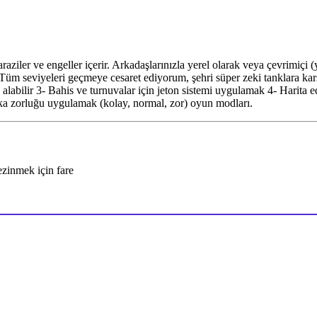
araziler ve engeller içerir. Arkadaşlarınızla yerel olarak veya çevrimiçi 
) Tüm seviyeleri geçmeye cesaret ediyorum, şehri süper zeki tanklara k
n alabilir 3- Bahis ve turnuvalar için jeton sistemi uygulamak 4- Harita
eka zorluğu uygulamak (kolay, normal, zor) oyun modları.
ezinmek için fare