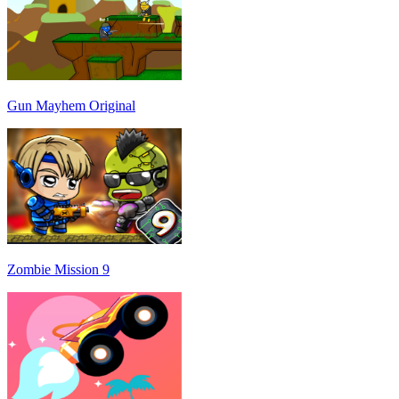
Gun Mayhem Original
Zombie Mission 9