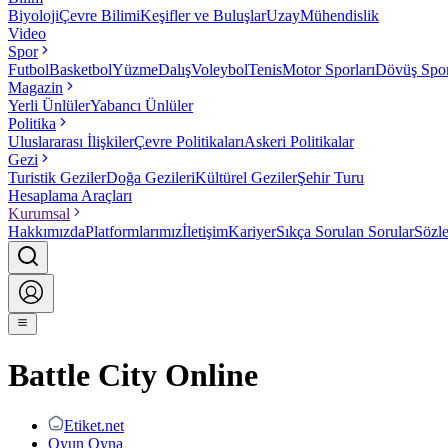
Biyoloji
Çevre Bilimi
Keşifler ve Buluşlar
Uzay
Mühendislik
Video
Spor
Futbol
Basketbol
Yüzme
Dalış
Voleybol
Tenis
Motor Sporları
Dövüş Spor
Magazin
Yerli Ünlüler
Yabancı Ünlüler
Politika
Uluslararası İlişkiler
Çevre Politikaları
Askeri Politikalar
Gezi
Turistik Geziler
Doğa Gezileri
Kültürel Geziler
Şehir Turu
Hesaplama Araçları
Kurumsal
Hakkımızda
Platformlarımız
İletişim
Kariyer
Sıkça Sorulan Sorular
Sözl
Battle City Online
Etiket.net
Oyun Oyna