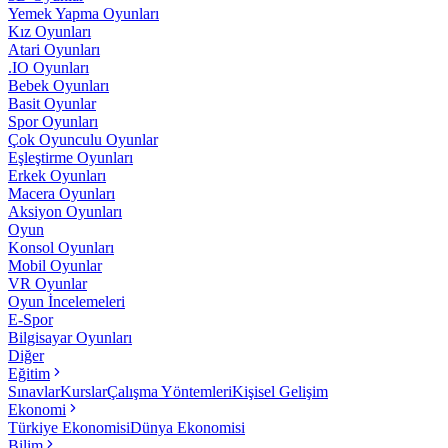
Yemek Yapma Oyunları
Kız Oyunları
Atari Oyunları
.IO Oyunları
Bebek Oyunları
Basit Oyunlar
Spor Oyunları
Çok Oyunculu Oyunlar
Eşleştirme Oyunları
Erkek Oyunları
Macera Oyunları
Aksiyon Oyunları
Oyun
Konsol Oyunları
Mobil Oyunlar
VR Oyunlar
Oyun İncelemeleri
E-Spor
Bilgisayar Oyunları
Diğer
Eğitim
Sınavlar
Kurslar
Çalışma Yöntemleri
Kişisel Gelişim
Ekonomi
Türkiye Ekonomisi
Dünya Ekonomisi
Bilim