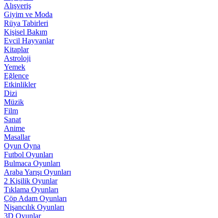
Alışveriş
Giyim ve Moda
Rüya Tabirleri
Kişisel Bakım
Evcil Hayvanlar
Kitaplar
Astroloji
Yemek
Eğlence
Etkinlikler
Dizi
Müzik
Film
Sanat
Anime
Masallar
Oyun Oyna
Futbol Oyunları
Bulmaca Oyunları
Araba Yarışı Oyunları
2 Kişilik Oyunlar
Tıklama Oyunları
Çöp Adam Oyunları
Nişancılık Oyunları
3D Oyunlar