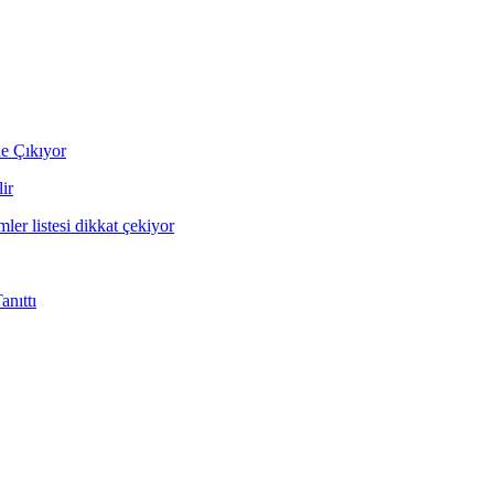
ne Çıkıyor
ir
mler listesi dikkat çekiyor
nıttı