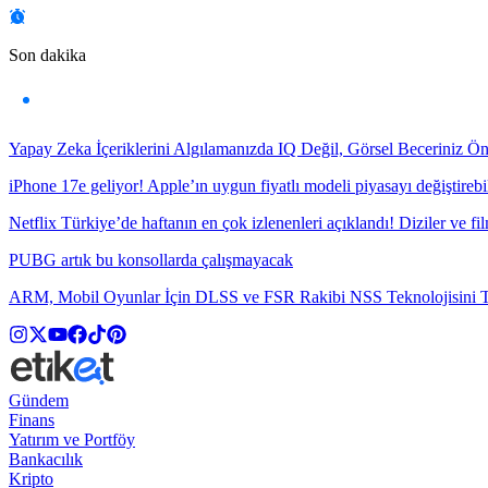
Son dakika
Yapay Zeka İçeriklerini Algılamanızda IQ Değil, Görsel Beceriniz Ö
iPhone 17e geliyor! Apple’ın uygun fiyatlı modeli piyasayı değiştirebil
Netflix Türkiye’de haftanın en çok izlenenleri açıklandı! Diziler ve fil
PUBG artık bu konsollarda çalışmayacak
ARM, Mobil Oyunlar İçin DLSS ve FSR Rakibi NSS Teknolojisini Ta
Gündem
Finans
Yatırım ve Portföy
Bankacılık
Kripto