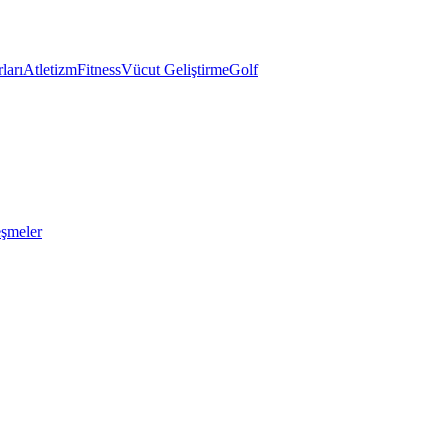
ları
Atletizm
Fitness
Vücut Geliştirme
Golf
eşmeler