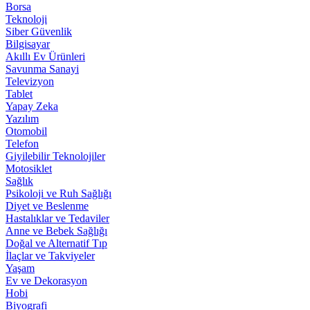
Borsa
Teknoloji
Siber Güvenlik
Bilgisayar
Akıllı Ev Ürünleri
Savunma Sanayi
Televizyon
Tablet
Yapay Zeka
Yazılım
Otomobil
Telefon
Giyilebilir Teknolojiler
Motosiklet
Sağlık
Psikoloji ve Ruh Sağlığı
Diyet ve Beslenme
Hastalıklar ve Tedaviler
Anne ve Bebek Sağlığı
Doğal ve Alternatif Tıp
İlaçlar ve Takviyeler
Yaşam
Ev ve Dekorasyon
Hobi
Biyografi