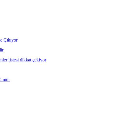
ne Çıkıyor
ir
mler listesi dikkat çekiyor
nıttı