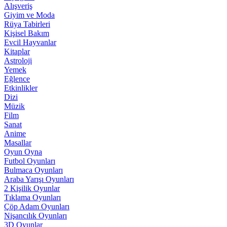
Alışveriş
Giyim ve Moda
Rüya Tabirleri
Kişisel Bakım
Evcil Hayvanlar
Kitaplar
Astroloji
Yemek
Eğlence
Etkinlikler
Dizi
Müzik
Film
Sanat
Anime
Masallar
Oyun Oyna
Futbol Oyunları
Bulmaca Oyunları
Araba Yarışı Oyunları
2 Kişilik Oyunlar
Tıklama Oyunları
Çöp Adam Oyunları
Nişancılık Oyunları
3D Oyunlar