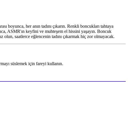
ası boyunca, her anın tadını çıkarın. Renkli boncukları tahtaya
 Ayrıca, ASMR'ın keyfini ve muhteşem el hissini yaşayın. Boncuk
nız olun, saatlerce eğlencenin tadını çıkarmak hiç zor olmayacak.
ayı süslemek için fareyi kullanın.