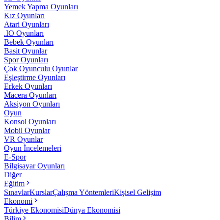
Yemek Yapma Oyunları
Kız Oyunları
Atari Oyunları
.IO Oyunları
Bebek Oyunları
Basit Oyunlar
Spor Oyunları
Çok Oyunculu Oyunlar
Eşleştirme Oyunları
Erkek Oyunları
Macera Oyunları
Aksiyon Oyunları
Oyun
Konsol Oyunları
Mobil Oyunlar
VR Oyunlar
Oyun İncelemeleri
E-Spor
Bilgisayar Oyunları
Diğer
Eğitim
Sınavlar
Kurslar
Çalışma Yöntemleri
Kişisel Gelişim
Ekonomi
Türkiye Ekonomisi
Dünya Ekonomisi
Bilim