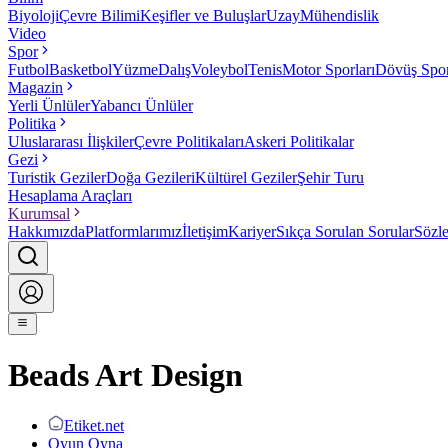
Biyoloji
Çevre Bilimi
Keşifler ve Buluşlar
Uzay
Mühendislik
Video
Spor
Futbol
Basketbol
Yüzme
Dalış
Voleybol
Tenis
Motor Sporları
Dövüş Spor
Magazin
Yerli Ünlüler
Yabancı Ünlüler
Politika
Uluslararası İlişkiler
Çevre Politikaları
Askeri Politikalar
Gezi
Turistik Geziler
Doğa Gezileri
Kültürel Geziler
Şehir Turu
Hesaplama Araçları
Kurumsal
Hakkımızda
Platformlarımız
İletişim
Kariyer
Sıkça Sorulan Sorular
Sözl
Beads Art Design
Etiket.net
Oyun Oyna