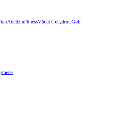
ları
Atletizm
Fitness
Vücut Geliştirme
Golf
eşmeler