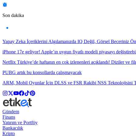
Son dakika
Yapay Zeka İçeriklerini Algılamanızda IQ Değil, Görsel Beceriniz Ö
iPhone 17e geliyor! Apple’ın uygun fiyatlı modeli piyasayı değiştirebil
Netflix Türkiye’de haftanın en çok izlenenleri açıklandı! Diziler ve fil
PUBG artık bu konsollarda çalışmayacak
ARM, Mobil Oyunlar İçin DLSS ve FSR Rakibi NSS Teknolojisini Ta
Gündem
Finans
Yatırım ve Portföy
Bankacılık
Kripto