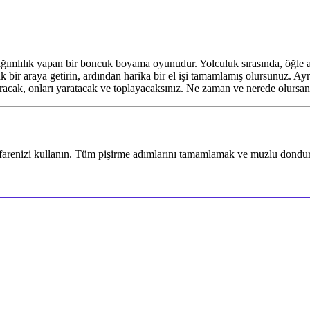
ğımlılık yapan bir boncuk boyama oyunudur. Yolculuk sırasında, öğle ar
rak bir araya getirin, ardından harika bir el işi tamamlamış olursunuz.
karacak, onları yaratacak ve toplayacaksınız. Ne zaman ve nerede olursa
arenizi kullanın. Tüm pişirme adımlarını tamamlamak ve muzlu dondurm