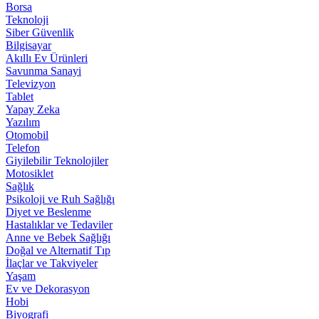
Borsa
Teknoloji
Siber Güvenlik
Bilgisayar
Akıllı Ev Ürünleri
Savunma Sanayi
Televizyon
Tablet
Yapay Zeka
Yazılım
Otomobil
Telefon
Giyilebilir Teknolojiler
Motosiklet
Sağlık
Psikoloji ve Ruh Sağlığı
Diyet ve Beslenme
Hastalıklar ve Tedaviler
Anne ve Bebek Sağlığı
Doğal ve Alternatif Tıp
İlaçlar ve Takviyeler
Yaşam
Ev ve Dekorasyon
Hobi
Biyografi