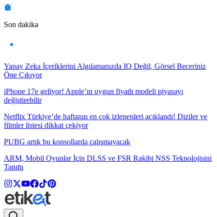
Son dakika
Yapay Zeka İçeriklerini Algılamanızda IQ Değil, Görsel Beceriniz
Öne Çıkıyor
iPhone 17e geliyor! Apple’ın uygun fiyatlı modeli piyasayı
değiştirebilir
Netflix Türkiye’de haftanın en çok izlenenleri açıklandı! Diziler ve
filmler listesi dikkat çekiyor
PUBG artık bu konsollarda çalışmayacak
ARM, Mobil Oyunlar İçin DLSS ve FSR Rakibi NSS Teknolojisini
Tanıttı