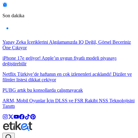
Son dakika
Yapay Zeka İçeriklerini Algılamanızda IQ Değil, Görsel Beceriniz
Öne Çıkıyor
iPhone 17e geliyor! Apple’ın uygun fiyatlı modeli piyasayı
değiştirebilir
Netflix Türkiye’de haftanın en çok izlenenleri açıklandı! Diziler ve
filmler listesi dikkat çekiyor
PUBG artık bu konsollarda çalışmayacak
ARM, Mobil Oyunlar İçin DLSS ve FSR Rakibi NSS Teknolojisini
Tanıttı