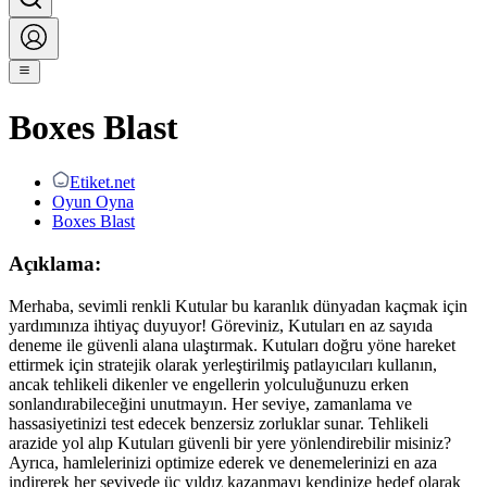
Boxes Blast
Etiket.net
Oyun Oyna
Boxes Blast
Açıklama:
Merhaba, sevimli renkli Kutular bu karanlık dünyadan kaçmak için
yardımınıza ihtiyaç duyuyor! Göreviniz, Kutuları en az sayıda
deneme ile güvenli alana ulaştırmak. Kutuları doğru yöne hareket
ettirmek için stratejik olarak yerleştirilmiş patlayıcıları kullanın,
ancak tehlikeli dikenler ve engellerin yolculuğunuzu erken
sonlandırabileceğini unutmayın. Her seviye, zamanlama ve
hassasiyetinizi test edecek benzersiz zorluklar sunar. Tehlikeli
arazide yol alıp Kutuları güvenli bir yere yönlendirebilir misiniz?
Ayrıca, hamlelerinizi optimize ederek ve denemelerinizi en aza
indirerek her seviyede üç yıldız kazanmayı kendinize hedef olarak