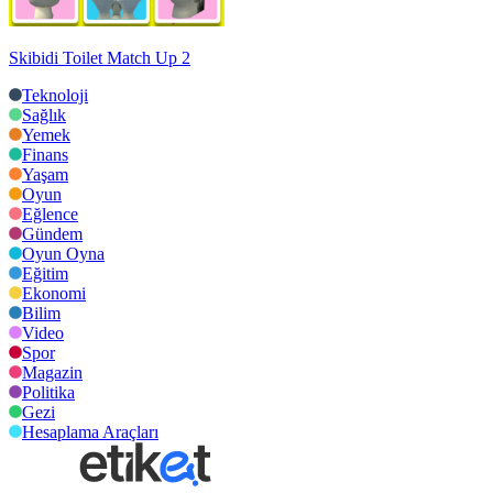
Skibidi Toilet Match Up 2
Teknoloji
Sağlık
Yemek
Finans
Yaşam
Oyun
Eğlence
Gündem
Oyun Oyna
Eğitim
Ekonomi
Bilim
Video
Spor
Magazin
Politika
Gezi
Hesaplama Araçları