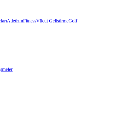
ları
Atletizm
Fitness
Vücut Geliştirme
Golf
eşmeler