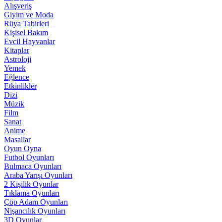
Alışveriş
Giyim ve Moda
Rüya Tabirleri
Kişisel Bakım
Evcil Hayvanlar
Kitaplar
Astroloji
Yemek
Eğlence
Etkinlikler
Dizi
Müzik
Film
Sanat
Anime
Masallar
Oyun Oyna
Futbol Oyunları
Bulmaca Oyunları
Araba Yarışı Oyunları
2 Kişilik Oyunlar
Tıklama Oyunları
Çöp Adam Oyunları
Nişancılık Oyunları
3D Oyunlar