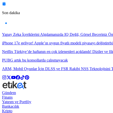
Son dakika
Yapay Zeka İçeriklerini Algılamanızda IQ Değil, Görsel Beceriniz Ö
iPhone 17e geliyor! Apple’ın uygun fiyatlı modeli piyasayı değiştirebil
Netflix Türkiye’de haftanın en çok izlenenleri açıklandı! Diziler ve fil
PUBG artık bu konsollarda çalışmayacak
ARM, Mobil Oyunlar İçin DLSS ve FSR Rakibi NSS Teknolojisini Ta
Gündem
Finans
Yatırım ve Portföy
Bankacılık
Kripto