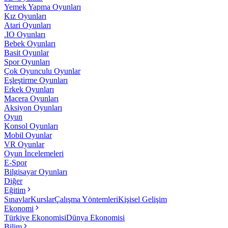
Yemek Yapma Oyunları
Kız Oyunları
Atari Oyunları
.IO Oyunları
Bebek Oyunları
Basit Oyunlar
Spor Oyunları
Çok Oyunculu Oyunlar
Eşleştirme Oyunları
Erkek Oyunları
Macera Oyunları
Aksiyon Oyunları
Oyun
Konsol Oyunları
Mobil Oyunlar
VR Oyunlar
Oyun İncelemeleri
E-Spor
Bilgisayar Oyunları
Diğer
Eğitim
Sınavlar
Kurslar
Çalışma Yöntemleri
Kişisel Gelişim
Ekonomi
Türkiye Ekonomisi
Dünya Ekonomisi
Bilim