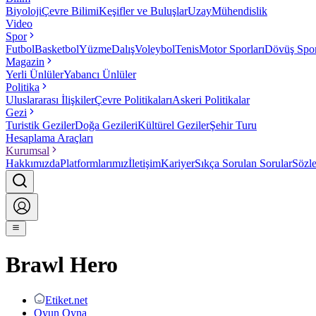
Biyoloji
Çevre Bilimi
Keşifler ve Buluşlar
Uzay
Mühendislik
Video
Spor
Futbol
Basketbol
Yüzme
Dalış
Voleybol
Tenis
Motor Sporları
Dövüş Spor
Magazin
Yerli Ünlüler
Yabancı Ünlüler
Politika
Uluslararası İlişkiler
Çevre Politikaları
Askeri Politikalar
Gezi
Turistik Geziler
Doğa Gezileri
Kültürel Geziler
Şehir Turu
Hesaplama Araçları
Kurumsal
Hakkımızda
Platformlarımız
İletişim
Kariyer
Sıkça Sorulan Sorular
Sözl
Brawl Hero
Etiket.net
Oyun Oyna