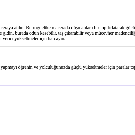
ceraya atılın. Bu roguelike macerada düşmanlara bir top fırlatarak gücün
e gidin, burada odun kesebilir, taş çıkarabilir veya mücevher madencili
 verici yükseltmeler için harcayın.
r yapmayı öğrenin ve yolculuğunuzda güçlü yükseltmeler için paralar to