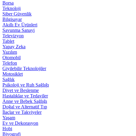
Borsa
Teknoloji
Siber Güvenlik
Bilgisayar
Akıllı Ev Ürünleri
Savunma Sanayi
Televizyon
Tablet
Yapay Zeka
Yazılım
Otomobil
Telefon
Giyilebilir Teknolojiler
Motosiklet
Sağlık
Psikoloji ve Ruh Sağlığı
Diyet ve Beslenme
Hastalıklar ve Tedaviler
Anne ve Bebek Sağlığı
Doğal ve Alternatif Tıp
İlaçlar ve Takviyeler
Yaşam
Ev ve Dekorasyon
Hobi
Biyografi