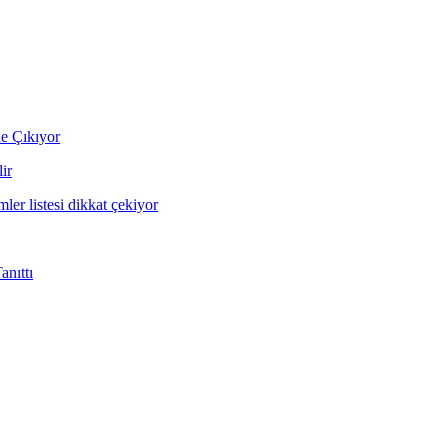
ne Çıkıyor
ir
mler listesi dikkat çekiyor
nıttı