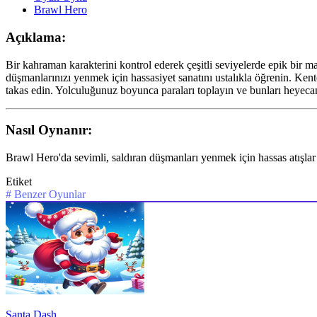
Brawl Hero
Açıklama:
Bir kahraman karakterini kontrol ederek çeşitli seviyelerde epik bir ma
düşmanlarınızı yenmek için hassasiyet sanatını ustalıkla öğrenin. Kent
takas edin. Yolculuğunuz boyunca paraları toplayın ve bunları heyecan
Nasıl Oynanır:
Brawl Hero'da sevimli, saldıran düşmanları yenmek için hassas atışla
Etiket
#
Benzer Oyunlar
Santa Dash