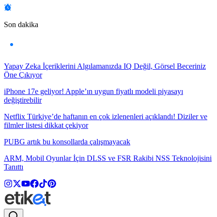
Son dakika
Yapay Zeka İçeriklerini Algılamanızda IQ Değil, Görsel Beceriniz
Öne Çıkıyor
iPhone 17e geliyor! Apple’ın uygun fiyatlı modeli piyasayı
değiştirebilir
Netflix Türkiye’de haftanın en çok izlenenleri açıklandı! Diziler ve
filmler listesi dikkat çekiyor
PUBG artık bu konsollarda çalışmayacak
ARM, Mobil Oyunlar İçin DLSS ve FSR Rakibi NSS Teknolojisini
Tanıttı