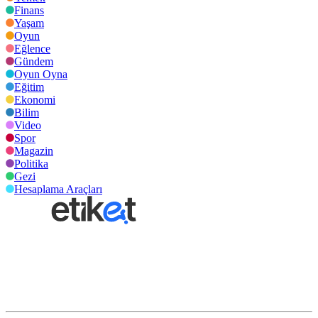
Finans
Yaşam
Oyun
Eğlence
Gündem
Oyun Oyna
Eğitim
Ekonomi
Bilim
Video
Spor
Magazin
Politika
Gezi
Hesaplama Araçları