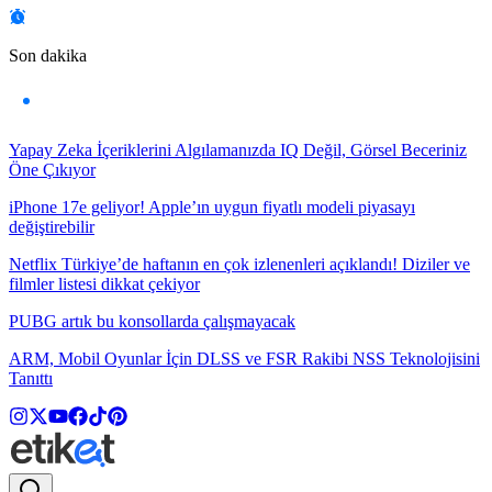
Son dakika
Yapay Zeka İçeriklerini Algılamanızda IQ Değil, Görsel Beceriniz
Öne Çıkıyor
iPhone 17e geliyor! Apple’ın uygun fiyatlı modeli piyasayı
değiştirebilir
Netflix Türkiye’de haftanın en çok izlenenleri açıklandı! Diziler ve
filmler listesi dikkat çekiyor
PUBG artık bu konsollarda çalışmayacak
ARM, Mobil Oyunlar İçin DLSS ve FSR Rakibi NSS Teknolojisini
Tanıttı