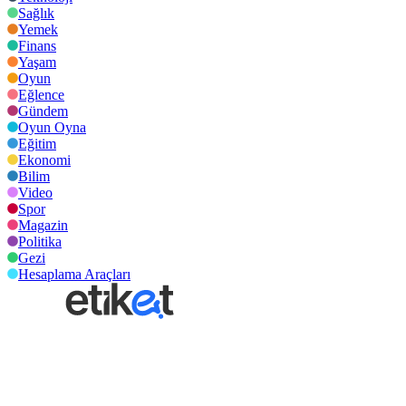
Sağlık
Yemek
Finans
Yaşam
Oyun
Eğlence
Gündem
Oyun Oyna
Eğitim
Ekonomi
Bilim
Video
Spor
Magazin
Politika
Gezi
Hesaplama Araçları