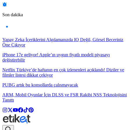
Son dakika
Yapay Zeka İçeriklerini Algılamanızda IQ Değil, Görsel Beceriniz
Öne Çıkıyor
iPhone 17e geliyor! Apple’ın uygun fiyatlı modeli piyasayı
değiştirebilir
Netflix Türkiye’de haftanın en çok izlenenleri açıklandı! Diziler ve
filmler listesi dikkat çekiyor
PUBG artık bu konsollarda çalışmayacak
ARM, Mobil Oyunlar İçin DLSS ve FSR Rakibi NSS Teknolojisini
Tanıttı