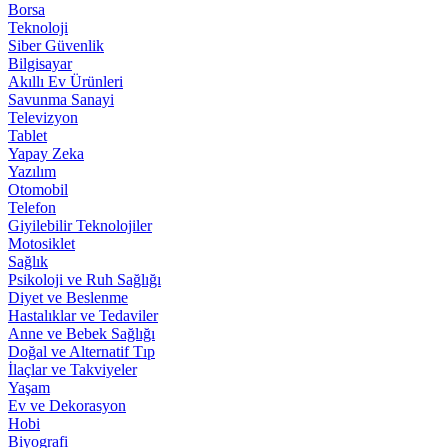
Borsa
Teknoloji
Siber Güvenlik
Bilgisayar
Akıllı Ev Ürünleri
Savunma Sanayi
Televizyon
Tablet
Yapay Zeka
Yazılım
Otomobil
Telefon
Giyilebilir Teknolojiler
Motosiklet
Sağlık
Psikoloji ve Ruh Sağlığı
Diyet ve Beslenme
Hastalıklar ve Tedaviler
Anne ve Bebek Sağlığı
Doğal ve Alternatif Tıp
İlaçlar ve Takviyeler
Yaşam
Ev ve Dekorasyon
Hobi
Biyografi