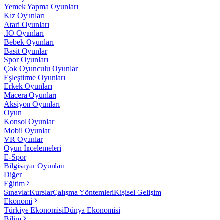
Yemek Yapma Oyunları
Kız Oyunları
Atari Oyunları
.IO Oyunları
Bebek Oyunları
Basit Oyunlar
Spor Oyunları
Çok Oyunculu Oyunlar
Eşleştirme Oyunları
Erkek Oyunları
Macera Oyunları
Aksiyon Oyunları
Oyun
Konsol Oyunları
Mobil Oyunlar
VR Oyunlar
Oyun İncelemeleri
E-Spor
Bilgisayar Oyunları
Diğer
Eğitim
Sınavlar
Kurslar
Çalışma Yöntemleri
Kişisel Gelişim
Ekonomi
Türkiye Ekonomisi
Dünya Ekonomisi
Bilim