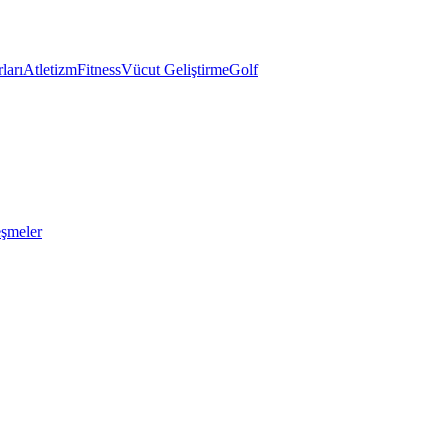
ları
Atletizm
Fitness
Vücut Geliştirme
Golf
eşmeler