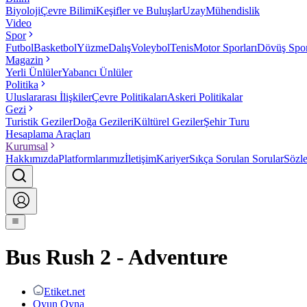
Biyoloji
Çevre Bilimi
Keşifler ve Buluşlar
Uzay
Mühendislik
Video
Spor
Futbol
Basketbol
Yüzme
Dalış
Voleybol
Tenis
Motor Sporları
Dövüş Spor
Magazin
Yerli Ünlüler
Yabancı Ünlüler
Politika
Uluslararası İlişkiler
Çevre Politikaları
Askeri Politikalar
Gezi
Turistik Geziler
Doğa Gezileri
Kültürel Geziler
Şehir Turu
Hesaplama Araçları
Kurumsal
Hakkımızda
Platformlarımız
İletişim
Kariyer
Sıkça Sorulan Sorular
Sözl
Bus Rush 2 - Adventure
Etiket.net
Oyun Oyna