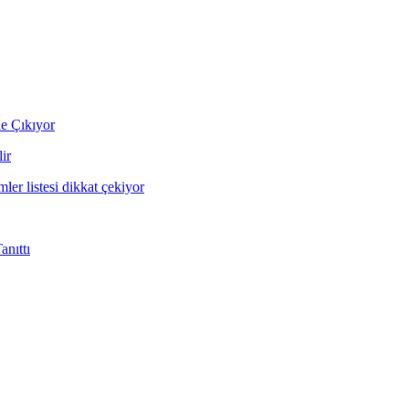
ne Çıkıyor
ir
mler listesi dikkat çekiyor
nıttı