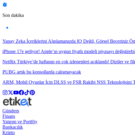
Son dakika
Yapay Zeka İçeriklerini Algılamanızda IQ Değil, Görsel Beceriniz Ö
iPhone 17e geliyor! Apple’ın uygun fiyatlı modeli piyasayı değiştirebil
Netflix Türkiye’de haftanın en çok izlenenleri açıklandı! Diziler ve fil
PUBG artık bu konsollarda çalışmayacak
ARM, Mobil Oyunlar İçin DLSS ve FSR Rakibi NSS Teknolojisini Ta
Gündem
Finans
Yatırım ve Portföy
Bankacılık
Kripto