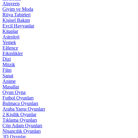
Alışveriş
Giyim ve Moda
Rüya Tabirleri
Kişisel Bakım
Evcil Hayvanlar
Kitaplar
Astroloji
Yemek
Eğlence
Etkinlikler
Dizi
Müzik
Film
Sanat
Anime
Masallar
Oyun Oyna
Futbol Oyunları
Bulmaca Oyunları
Araba Yarışı Oyunları
2 Kişilik Oyunlar
Tıklama Oyunları
Çöp Adam Oyunları
Nişancılık Oyunları
3D Oyunlar