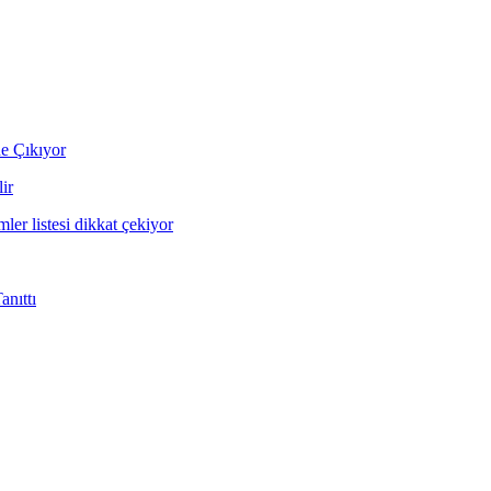
ne Çıkıyor
ir
mler listesi dikkat çekiyor
nıttı