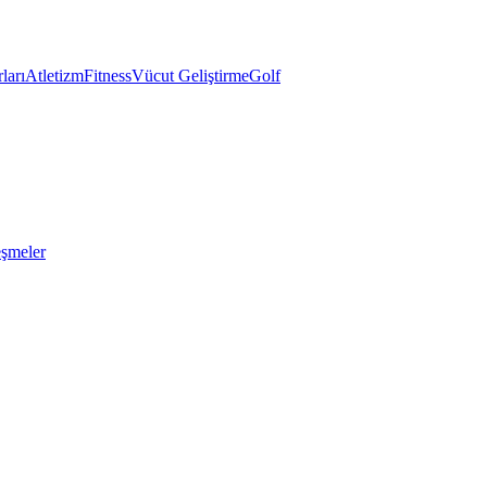
ları
Atletizm
Fitness
Vücut Geliştirme
Golf
eşmeler