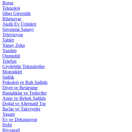
Borsa
Teknoloji
Siber Güvenlik
Bilgisayar
Akıllı Ev Ürünleri
Savunma Sanayi
Televizyon
Tablet
Yapay Zeka
Yazılım
Otomobil
Telefon
Giyilebilir Teknolojiler
Motosiklet
Sağlık
Psikoloji ve Ruh Sağlığı
Diyet ve Beslenme
Hastalıklar ve Tedaviler
Anne ve Bebek Sağlığı
Doğal ve Alternatif Tıp
İlaçlar ve Takviyeler
Yaşam
Ev ve Dekorasyon
Hobi
Biyografi