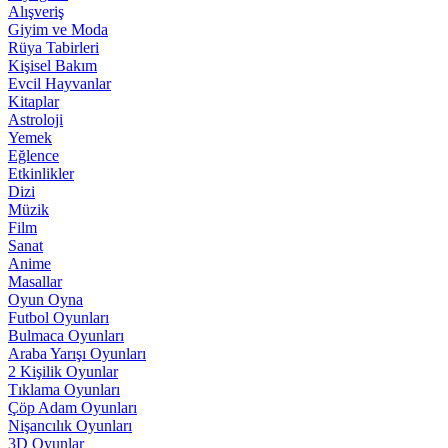
Alışveriş
Giyim ve Moda
Rüya Tabirleri
Kişisel Bakım
Evcil Hayvanlar
Kitaplar
Astroloji
Yemek
Eğlence
Etkinlikler
Dizi
Müzik
Film
Sanat
Anime
Masallar
Oyun Oyna
Futbol Oyunları
Bulmaca Oyunları
Araba Yarışı Oyunları
2 Kişilik Oyunlar
Tıklama Oyunları
Çöp Adam Oyunları
Nişancılık Oyunları
3D Oyunlar