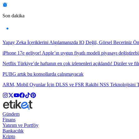
Son dakika
Yapay Zeka İçeriklerini Algılamanızda IQ Değil, Görsel Beceriniz Ö
iPhone 17e geliyor! Apple’ın uygun fiyatlı modeli piyasayı değiştirebil
Netflix Türkiye’de haftanın en çok izlenenleri açıklandı! Diziler ve fil
PUBG artık bu konsollarda çalışmayacak
ARM, Mobil Oyunlar İçin DLSS ve FSR Rakibi NSS Teknolojisini Ta
Gündem
Finans
Yatırım ve Portföy
Bankacılık
Kripto