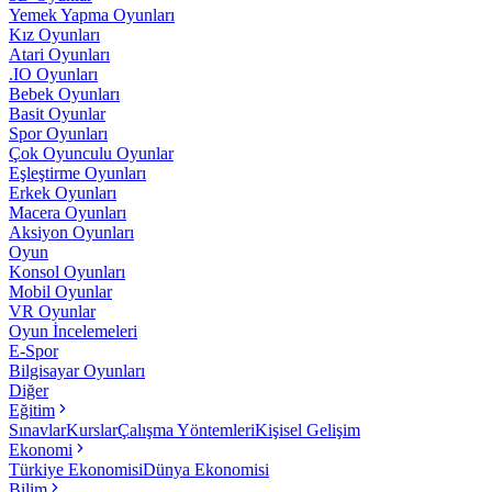
Yemek Yapma Oyunları
Kız Oyunları
Atari Oyunları
.IO Oyunları
Bebek Oyunları
Basit Oyunlar
Spor Oyunları
Çok Oyunculu Oyunlar
Eşleştirme Oyunları
Erkek Oyunları
Macera Oyunları
Aksiyon Oyunları
Oyun
Konsol Oyunları
Mobil Oyunlar
VR Oyunlar
Oyun İncelemeleri
E-Spor
Bilgisayar Oyunları
Diğer
Eğitim
Sınavlar
Kurslar
Çalışma Yöntemleri
Kişisel Gelişim
Ekonomi
Türkiye Ekonomisi
Dünya Ekonomisi
Bilim