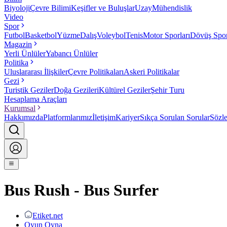
Biyoloji
Çevre Bilimi
Keşifler ve Buluşlar
Uzay
Mühendislik
Video
Spor
Futbol
Basketbol
Yüzme
Dalış
Voleybol
Tenis
Motor Sporları
Dövüş Spor
Magazin
Yerli Ünlüler
Yabancı Ünlüler
Politika
Uluslararası İlişkiler
Çevre Politikaları
Askeri Politikalar
Gezi
Turistik Geziler
Doğa Gezileri
Kültürel Geziler
Şehir Turu
Hesaplama Araçları
Kurumsal
Hakkımızda
Platformlarımız
İletişim
Kariyer
Sıkça Sorulan Sorular
Sözl
Bus Rush - Bus Surfer
Etiket.net
Oyun Oyna