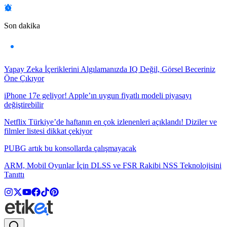
Son dakika
Yapay Zeka İçeriklerini Algılamanızda IQ Değil, Görsel Beceriniz
Öne Çıkıyor
iPhone 17e geliyor! Apple’ın uygun fiyatlı modeli piyasayı
değiştirebilir
Netflix Türkiye’de haftanın en çok izlenenleri açıklandı! Diziler ve
filmler listesi dikkat çekiyor
PUBG artık bu konsollarda çalışmayacak
ARM, Mobil Oyunlar İçin DLSS ve FSR Rakibi NSS Teknolojisini
Tanıttı