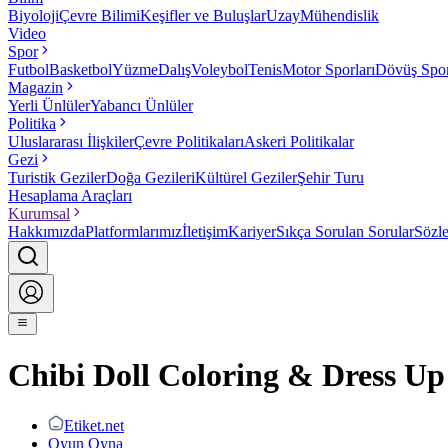
Biyoloji
Çevre Bilimi
Keşifler ve Buluşlar
Uzay
Mühendislik
Video
Spor
Futbol
Basketbol
Yüzme
Dalış
Voleybol
Tenis
Motor Sporları
Dövüş Spor
Magazin
Yerli Ünlüler
Yabancı Ünlüler
Politika
Uluslararası İlişkiler
Çevre Politikaları
Askeri Politikalar
Gezi
Turistik Geziler
Doğa Gezileri
Kültürel Geziler
Şehir Turu
Hesaplama Araçları
Kurumsal
Hakkımızda
Platformlarımız
İletişim
Kariyer
Sıkça Sorulan Sorular
Sözl
Chibi Doll Coloring & Dress Up
Etiket.net
Oyun Oyna