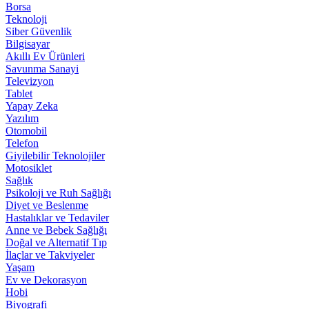
Borsa
Teknoloji
Siber Güvenlik
Bilgisayar
Akıllı Ev Ürünleri
Savunma Sanayi
Televizyon
Tablet
Yapay Zeka
Yazılım
Otomobil
Telefon
Giyilebilir Teknolojiler
Motosiklet
Sağlık
Psikoloji ve Ruh Sağlığı
Diyet ve Beslenme
Hastalıklar ve Tedaviler
Anne ve Bebek Sağlığı
Doğal ve Alternatif Tıp
İlaçlar ve Takviyeler
Yaşam
Ev ve Dekorasyon
Hobi
Biyografi