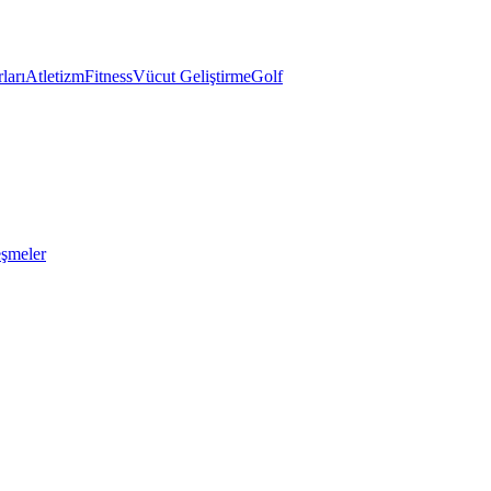
ları
Atletizm
Fitness
Vücut Geliştirme
Golf
eşmeler