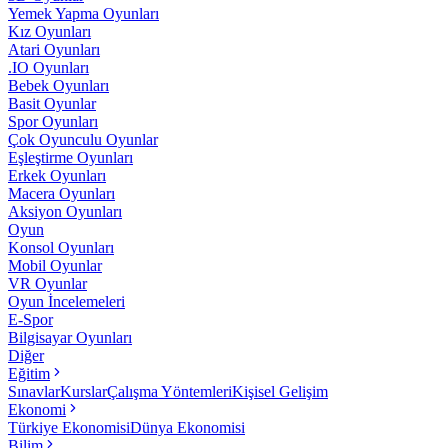
Yemek Yapma Oyunları
Kız Oyunları
Atari Oyunları
.IO Oyunları
Bebek Oyunları
Basit Oyunlar
Spor Oyunları
Çok Oyunculu Oyunlar
Eşleştirme Oyunları
Erkek Oyunları
Macera Oyunları
Aksiyon Oyunları
Oyun
Konsol Oyunları
Mobil Oyunlar
VR Oyunlar
Oyun İncelemeleri
E-Spor
Bilgisayar Oyunları
Diğer
Eğitim
Sınavlar
Kurslar
Çalışma Yöntemleri
Kişisel Gelişim
Ekonomi
Türkiye Ekonomisi
Dünya Ekonomisi
Bilim