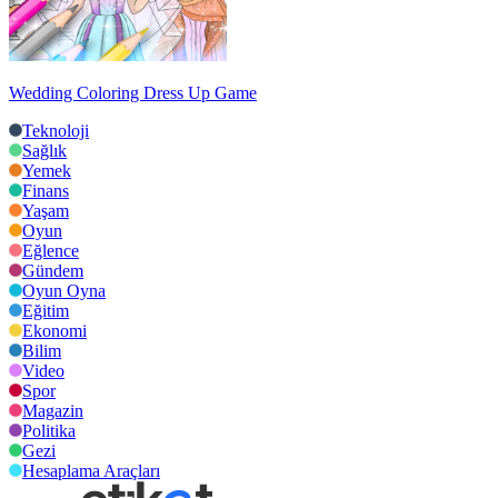
Wedding Coloring Dress Up Game
Teknoloji
Sağlık
Yemek
Finans
Yaşam
Oyun
Eğlence
Gündem
Oyun Oyna
Eğitim
Ekonomi
Bilim
Video
Spor
Magazin
Politika
Gezi
Hesaplama Araçları