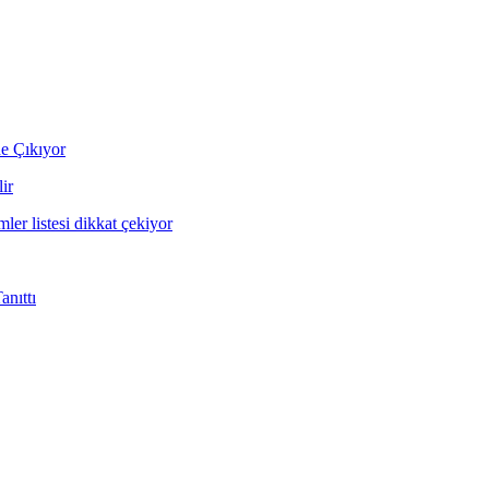
ne Çıkıyor
ir
mler listesi dikkat çekiyor
nıttı