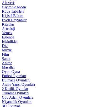
Alışveriş
Giyim ve Moda
Rüya Tabirleri
Kişisel Bakım
Evcil Hayvanlar
Kitaplar
Astroloji
Yemek
Eğlence
Etkinlikler
Dizi
Müzik
Film
Sanat
Anime
Masallar
Oyun Oyna
Futbol Oyunları
Bulmaca Oyunları
Araba Yarışı Oyunları
2 Kişilik Oyunlar
Tıklama Oyunları
Çöp Adam Oyunları
Nişancılık Oyunları
3D Oyunlar