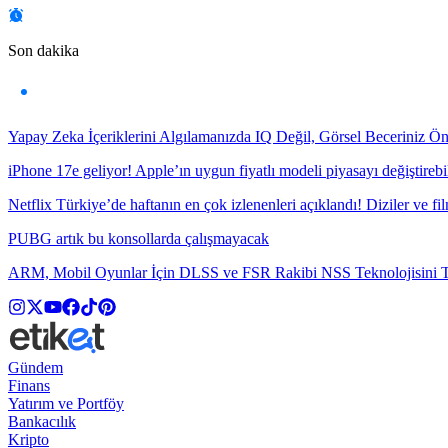
Son dakika
Yapay Zeka İçeriklerini Algılamanızda IQ Değil, Görsel Beceriniz Ö
iPhone 17e geliyor! Apple’ın uygun fiyatlı modeli piyasayı değiştirebil
Netflix Türkiye’de haftanın en çok izlenenleri açıklandı! Diziler ve fil
PUBG artık bu konsollarda çalışmayacak
ARM, Mobil Oyunlar İçin DLSS ve FSR Rakibi NSS Teknolojisini Ta
Gündem
Finans
Yatırım ve Portföy
Bankacılık
Kripto