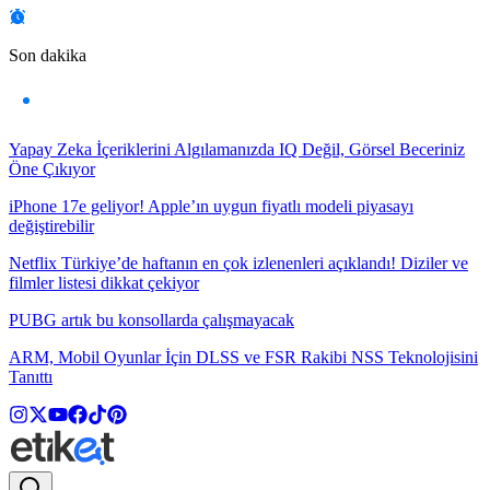
Son dakika
Yapay Zeka İçeriklerini Algılamanızda IQ Değil, Görsel Beceriniz
Öne Çıkıyor
iPhone 17e geliyor! Apple’ın uygun fiyatlı modeli piyasayı
değiştirebilir
Netflix Türkiye’de haftanın en çok izlenenleri açıklandı! Diziler ve
filmler listesi dikkat çekiyor
PUBG artık bu konsollarda çalışmayacak
ARM, Mobil Oyunlar İçin DLSS ve FSR Rakibi NSS Teknolojisini
Tanıttı