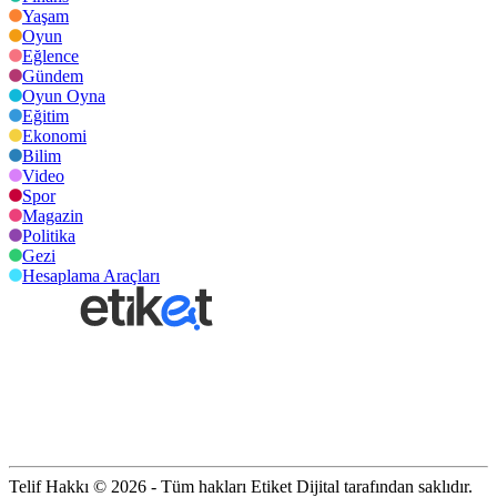
Yaşam
Oyun
Eğlence
Gündem
Oyun Oyna
Eğitim
Ekonomi
Bilim
Video
Spor
Magazin
Politika
Gezi
Hesaplama Araçları
Telif Hakkı © 2026 - Tüm hakları Etiket Dijital tarafından saklıdır.