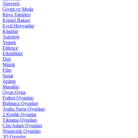
Alışveriş
Giyim ve Moda
Rüya Tabirleri
Kişisel Bakım
Evcil Hayvanlar
Kitaplar
Astroloji
Yemek
Eğlence
Etkinlikler
Dizi
Müzik
Film
Sanat
Anime
Masallar
Oyun Oyna
Futbol Oyunları
Bulmaca Oyunları
Araba Yarışı Oyunları
2 Kişilik Oyunlar
Tıklama Oyunları
Çöp Adam Oyunları
Nişancılık Oyunları
3D Oyunlar