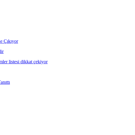
ne Çıkıyor
ir
mler listesi dikkat çekiyor
nıttı