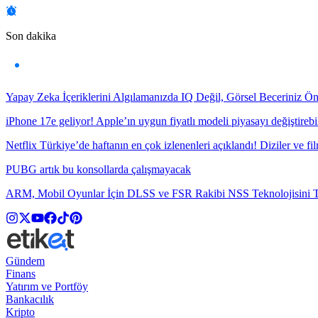
Son dakika
Yapay Zeka İçeriklerini Algılamanızda IQ Değil, Görsel Beceriniz Ö
iPhone 17e geliyor! Apple’ın uygun fiyatlı modeli piyasayı değiştirebil
Netflix Türkiye’de haftanın en çok izlenenleri açıklandı! Diziler ve fil
PUBG artık bu konsollarda çalışmayacak
ARM, Mobil Oyunlar İçin DLSS ve FSR Rakibi NSS Teknolojisini Ta
Gündem
Finans
Yatırım ve Portföy
Bankacılık
Kripto