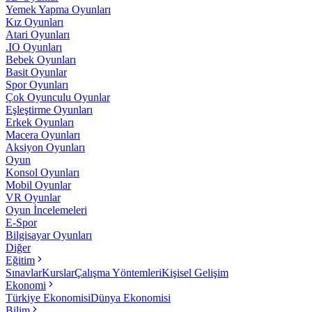
Yemek Yapma Oyunları
Kız Oyunları
Atari Oyunları
.IO Oyunları
Bebek Oyunları
Basit Oyunlar
Spor Oyunları
Çok Oyunculu Oyunlar
Eşleştirme Oyunları
Erkek Oyunları
Macera Oyunları
Aksiyon Oyunları
Oyun
Konsol Oyunları
Mobil Oyunlar
VR Oyunlar
Oyun İncelemeleri
E-Spor
Bilgisayar Oyunları
Diğer
Eğitim
Sınavlar
Kurslar
Çalışma Yöntemleri
Kişisel Gelişim
Ekonomi
Türkiye Ekonomisi
Dünya Ekonomisi
Bilim