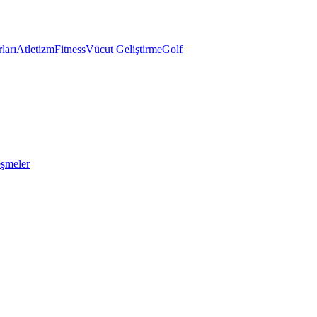
ları
Atletizm
Fitness
Vücut Geliştirme
Golf
eşmeler