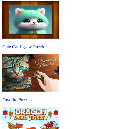
Cute Cat Jigsaw Puzzle
Favorite Puzzles