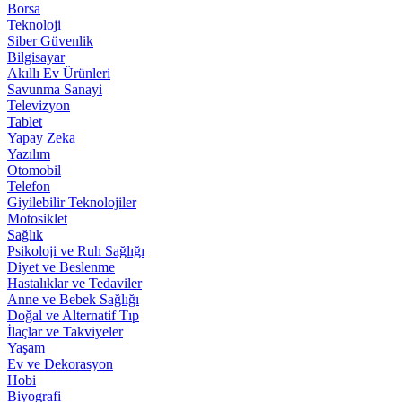
Borsa
Teknoloji
Siber Güvenlik
Bilgisayar
Akıllı Ev Ürünleri
Savunma Sanayi
Televizyon
Tablet
Yapay Zeka
Yazılım
Otomobil
Telefon
Giyilebilir Teknolojiler
Motosiklet
Sağlık
Psikoloji ve Ruh Sağlığı
Diyet ve Beslenme
Hastalıklar ve Tedaviler
Anne ve Bebek Sağlığı
Doğal ve Alternatif Tıp
İlaçlar ve Takviyeler
Yaşam
Ev ve Dekorasyon
Hobi
Biyografi