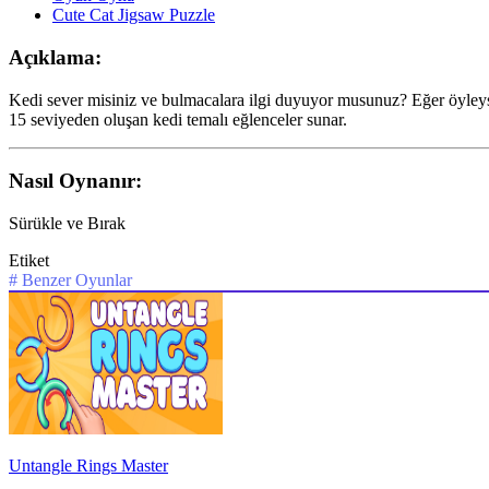
Cute Cat Jigsaw Puzzle
Açıklama:
Kedi sever misiniz ve bulmacalara ilgi duyuyor musunuz? Eğer öyleyse,
15 seviyeden oluşan kedi temalı eğlenceler sunar.
Nasıl Oynanır:
Sürükle ve Bırak
Etiket
#
Benzer Oyunlar
Untangle Rings Master