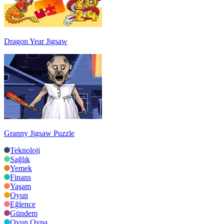
Dragon Year Jigsaw
Granny Jigsaw Puzzle
Teknoloji
Sağlık
Yemek
Finans
Yaşam
Oyun
Eğlence
Gündem
Oyun Oyna