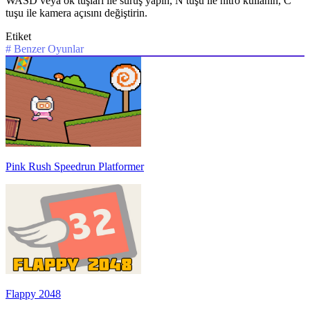
WASD veya ok tuşları ile sürüş yapın, N tuşu ile nitro kullanın, C
tuşu ile kamera açısını değiştirin.
Etiket
#
Benzer Oyunlar
Pink Rush Speedrun Platformer
Flappy 2048