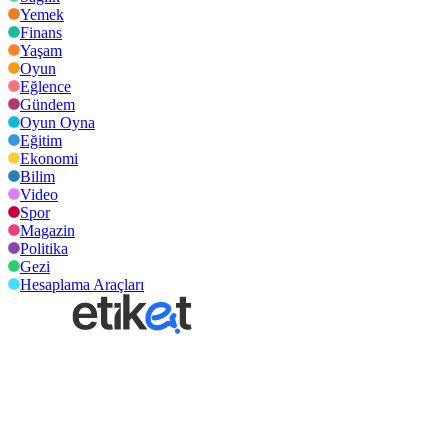
Yemek
Finans
Yaşam
Oyun
Eğlence
Gündem
Oyun Oyna
Eğitim
Ekonomi
Bilim
Video
Spor
Magazin
Politika
Gezi
Hesaplama Araçları