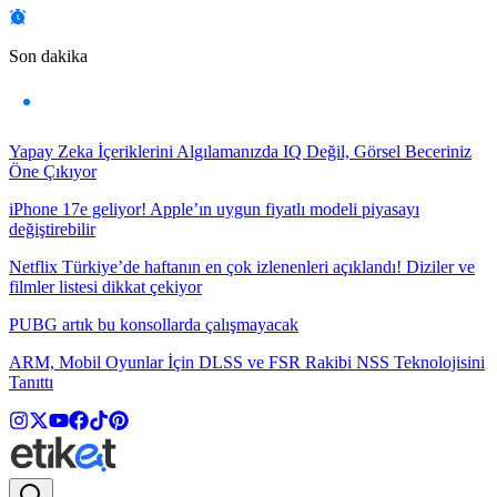
Son dakika
Yapay Zeka İçeriklerini Algılamanızda IQ Değil, Görsel Beceriniz
Öne Çıkıyor
iPhone 17e geliyor! Apple’ın uygun fiyatlı modeli piyasayı
değiştirebilir
Netflix Türkiye’de haftanın en çok izlenenleri açıklandı! Diziler ve
filmler listesi dikkat çekiyor
PUBG artık bu konsollarda çalışmayacak
ARM, Mobil Oyunlar İçin DLSS ve FSR Rakibi NSS Teknolojisini
Tanıttı