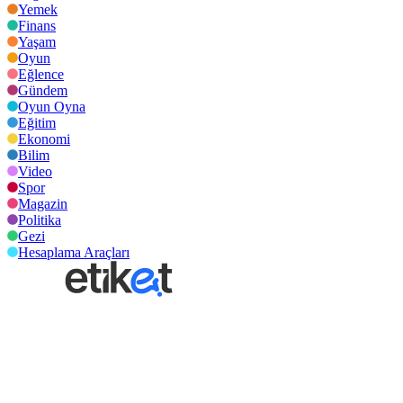
Yemek
Finans
Yaşam
Oyun
Eğlence
Gündem
Oyun Oyna
Eğitim
Ekonomi
Bilim
Video
Spor
Magazin
Politika
Gezi
Hesaplama Araçları