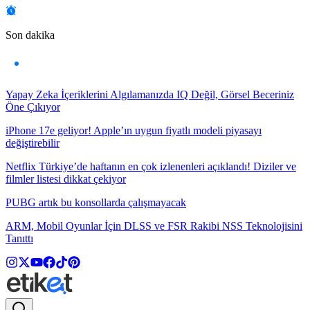
Son dakika
Yapay Zeka İçeriklerini Algılamanızda IQ Değil, Görsel Beceriniz
Öne Çıkıyor
iPhone 17e geliyor! Apple’ın uygun fiyatlı modeli piyasayı
değiştirebilir
Netflix Türkiye’de haftanın en çok izlenenleri açıklandı! Diziler ve
filmler listesi dikkat çekiyor
PUBG artık bu konsollarda çalışmayacak
ARM, Mobil Oyunlar İçin DLSS ve FSR Rakibi NSS Teknolojisini
Tanıttı