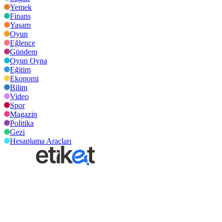
Yemek
Finans
Yaşam
Oyun
Eğlence
Gündem
Oyun Oyna
Eğitim
Ekonomi
Bilim
Video
Spor
Magazin
Politika
Gezi
Hesaplama Araçları