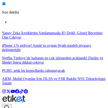
Son dakika
Yapay Zeka İçeriklerini Algılamanızda IQ Değil, Görsel Beceriniz
Öne Çıkıyor
iPhone 17e geliyor! Apple’ın uygun fiyatlı modeli piyasayı
değiştirebilir
Netflix Türkiye’de haftanın en çok izlenenleri açıklandı! Diziler ve
filmler listesi dikkat çekiyor
PUBG artık bu konsollarda çalışmayacak
ARM, Mobil Oyunlar İçin DLSS ve FSR Rakibi NSS Teknolojisini
Tanıttı