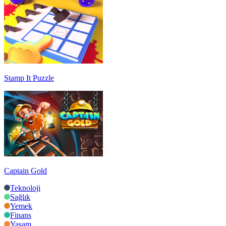
Stamp It Puzzle
Captain Gold
Teknoloji
Sağlık
Yemek
Finans
Yaşam