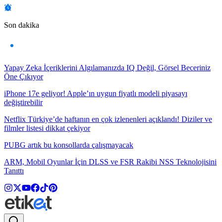
Son dakika
Yapay Zeka İçeriklerini Algılamanızda IQ Değil, Görsel Beceriniz
Öne Çıkıyor
iPhone 17e geliyor! Apple’ın uygun fiyatlı modeli piyasayı
değiştirebilir
Netflix Türkiye’de haftanın en çok izlenenleri açıklandı! Diziler ve
filmler listesi dikkat çekiyor
PUBG artık bu konsollarda çalışmayacak
ARM, Mobil Oyunlar İçin DLSS ve FSR Rakibi NSS Teknolojisini
Tanıttı