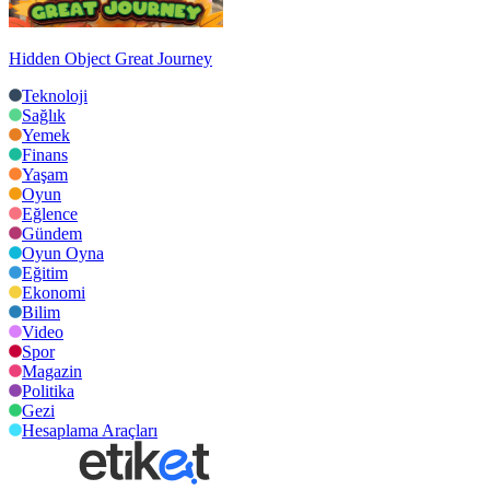
Hidden Object Great Journey
Teknoloji
Sağlık
Yemek
Finans
Yaşam
Oyun
Eğlence
Gündem
Oyun Oyna
Eğitim
Ekonomi
Bilim
Video
Spor
Magazin
Politika
Gezi
Hesaplama Araçları