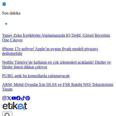
Son dakika
Yapay Zeka İçeriklerini Algılamanızda IQ Değil, Görsel Beceriniz
Öne Çıkıyor
iPhone 17e geliyor! Apple’ın uygun fiyatlı modeli piyasayı
değiştirebilir
Netflix Türkiye’de haftanın en çok izlenenleri açıklandı! Diziler ve
filmler listesi dikkat çekiyor
PUBG artık bu konsollarda çalışmayacak
ARM, Mobil Oyunlar İçin DLSS ve FSR Rakibi NSS Teknolojisini
Tanıttı