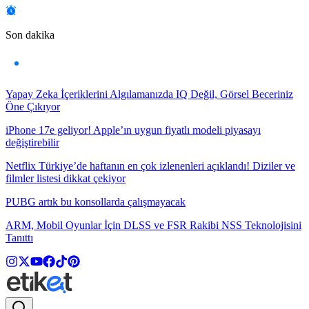
Son dakika
Yapay Zeka İçeriklerini Algılamanızda IQ Değil, Görsel Beceriniz
Öne Çıkıyor
iPhone 17e geliyor! Apple’ın uygun fiyatlı modeli piyasayı
değiştirebilir
Netflix Türkiye’de haftanın en çok izlenenleri açıklandı! Diziler ve
filmler listesi dikkat çekiyor
PUBG artık bu konsollarda çalışmayacak
ARM, Mobil Oyunlar İçin DLSS ve FSR Rakibi NSS Teknolojisini
Tanıttı