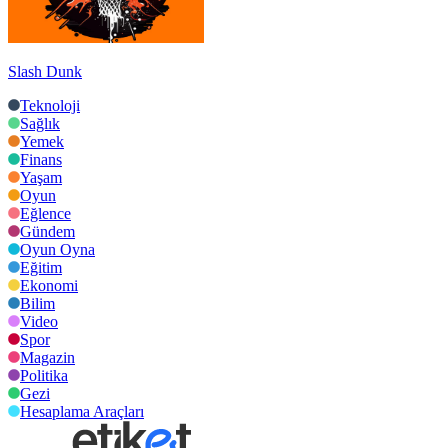
Slash Dunk
Teknoloji
Sağlık
Yemek
Finans
Yaşam
Oyun
Eğlence
Gündem
Oyun Oyna
Eğitim
Ekonomi
Bilim
Video
Spor
Magazin
Politika
Gezi
Hesaplama Araçları