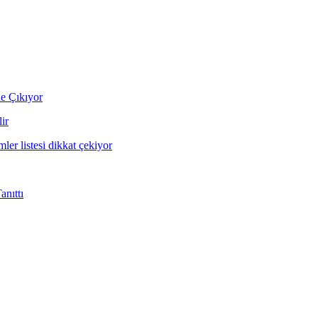
ne Çıkıyor
ir
mler listesi dikkat çekiyor
nıttı