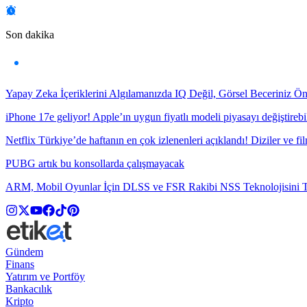
Son dakika
Yapay Zeka İçeriklerini Algılamanızda IQ Değil, Görsel Beceriniz Ö
iPhone 17e geliyor! Apple’ın uygun fiyatlı modeli piyasayı değiştirebil
Netflix Türkiye’de haftanın en çok izlenenleri açıklandı! Diziler ve fil
PUBG artık bu konsollarda çalışmayacak
ARM, Mobil Oyunlar İçin DLSS ve FSR Rakibi NSS Teknolojisini Ta
Gündem
Finans
Yatırım ve Portföy
Bankacılık
Kripto