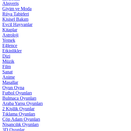
Alışveriş
Giyim ve Moda
Rüya Tabirleri
Kişisel Bakım
Evcil Hayvanlar
Kitaplar
Astroloji
Yemek
Eğlence
Etkinlikler
Dizi
Müzik
Film
Sanat
Anime
Masallar
Oyun Oyna
Futbol Oyunları
Bulmaca Oyunları
Araba Yarışı Oyunları
2 Kişilik Oyunlar
Tıklama Oyunları
Çöp Adam Oyunları
Nişancılık Oyunları
3D Oyunlar