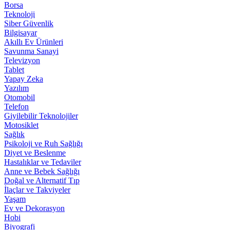
Borsa
Teknoloji
Siber Güvenlik
Bilgisayar
Akıllı Ev Ürünleri
Savunma Sanayi
Televizyon
Tablet
Yapay Zeka
Yazılım
Otomobil
Telefon
Giyilebilir Teknolojiler
Motosiklet
Sağlık
Psikoloji ve Ruh Sağlığı
Diyet ve Beslenme
Hastalıklar ve Tedaviler
Anne ve Bebek Sağlığı
Doğal ve Alternatif Tıp
İlaçlar ve Takviyeler
Yaşam
Ev ve Dekorasyon
Hobi
Biyografi