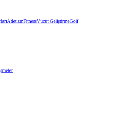
ları
Atletizm
Fitness
Vücut Geliştirme
Golf
eşmeler