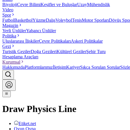
Biyoloji
Çevre Bilimi
Keşifler ve Buluşlar
Uzay
Mühendislik
Video
Spor
Futbol
Basketbol
Yüzme
Dalış
Voleybol
Tenis
Motor Sporları
Dövüş Spor
Magazin
Yerli Ünlüler
Yabancı Ünlüler
Politika
Uluslararası İlişkiler
Çevre Politikaları
Askeri Politikalar
Gezi
Turistik Geziler
Doğa Gezileri
Kültürel Geziler
Şehir Turu
Hesaplama Araçları
Kurumsal
Hakkımızda
Platformlarımız
İletişim
Kariyer
Sıkça Sorulan Sorular
Sözl
Draw Physics Line
Etiket.net
Oyun Oyna