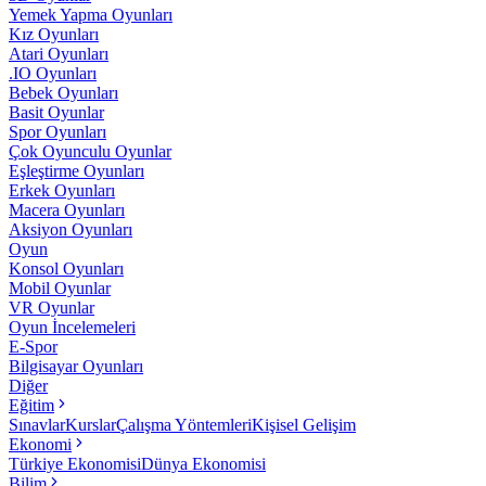
Yemek Yapma Oyunları
Kız Oyunları
Atari Oyunları
.IO Oyunları
Bebek Oyunları
Basit Oyunlar
Spor Oyunları
Çok Oyunculu Oyunlar
Eşleştirme Oyunları
Erkek Oyunları
Macera Oyunları
Aksiyon Oyunları
Oyun
Konsol Oyunları
Mobil Oyunlar
VR Oyunlar
Oyun İncelemeleri
E-Spor
Bilgisayar Oyunları
Diğer
Eğitim
Sınavlar
Kurslar
Çalışma Yöntemleri
Kişisel Gelişim
Ekonomi
Türkiye Ekonomisi
Dünya Ekonomisi
Bilim