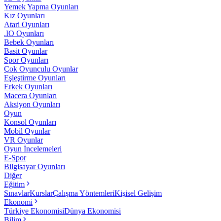
Yemek Yapma Oyunları
Kız Oyunları
Atari Oyunları
.IO Oyunları
Bebek Oyunları
Basit Oyunlar
Spor Oyunları
Çok Oyunculu Oyunlar
Eşleştirme Oyunları
Erkek Oyunları
Macera Oyunları
Aksiyon Oyunları
Oyun
Konsol Oyunları
Mobil Oyunlar
VR Oyunlar
Oyun İncelemeleri
E-Spor
Bilgisayar Oyunları
Diğer
Eğitim
Sınavlar
Kurslar
Çalışma Yöntemleri
Kişisel Gelişim
Ekonomi
Türkiye Ekonomisi
Dünya Ekonomisi
Bilim