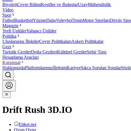
Biyoloji
Çevre Bilimi
Keşifler ve Buluşlar
Uzay
Mühendislik
Video
Spor
Futbol
Basketbol
Yüzme
Dalış
Voleybol
Tenis
Motor Sporları
Dövüş Spor
Magazin
Yerli Ünlüler
Yabancı Ünlüler
Politika
Uluslararası İlişkiler
Çevre Politikaları
Askeri Politikalar
Gezi
Turistik Geziler
Doğa Gezileri
Kültürel Geziler
Şehir Turu
Hesaplama Araçları
Kurumsal
Hakkımızda
Platformlarımız
İletişim
Kariyer
Sıkça Sorulan Sorular
Sözl
Drift Rush 3D.IO
Etiket.net
Oyun Oyna