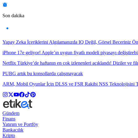
Son dakika
Yapay Zeka İçeriklerini Algılamanızda IQ Değil, Görsel Beceriniz Ö
iPhone 17e geliyor! Apple’ın uygun fiyatlı modeli piyasayı değiştirebil
Netflix Türkiye’de haftanın en çok izlenenleri açıklandı! Diziler ve fil
PUBG artık bu konsollarda çalışmayacak
ARM, Mobil Oyunlar İçin DLSS ve FSR Rakibi NSS Teknolojisini Ta
Gündem
Finans
Yatırım ve Portföy
Bankacılık
Kripto