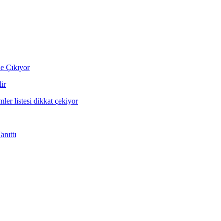
ne Çıkıyor
ir
mler listesi dikkat çekiyor
nıttı