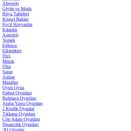
Alışveriş
Giyim ve Moda
Rüya Tabirleri
Kişisel Bakım
Evcil Hayvanlar
Kitaplar
Astroloji
Yemek
Eğlence
Etkinlikler
Dizi
Müzik
Film
Sanat
Anime
Masallar
Oyun Oyna
Futbol Oyunları
Bulmaca Oyunları
Araba Yarışı Oyunları
2 Kişilik Oyunlar
Tıklama Oyunları
Çöp Adam Oyunları
Nişancılık Oyunları
3D Oyunlar