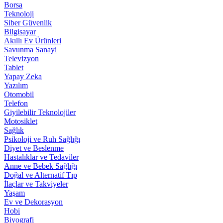
Borsa
Teknoloji
Siber Güvenlik
Bilgisayar
Akıllı Ev Ürünleri
Savunma Sanayi
Televizyon
Tablet
Yapay Zeka
Yazılım
Otomobil
Telefon
Giyilebilir Teknolojiler
Motosiklet
Sağlık
Psikoloji ve Ruh Sağlığı
Diyet ve Beslenme
Hastalıklar ve Tedaviler
Anne ve Bebek Sağlığı
Doğal ve Alternatif Tıp
İlaçlar ve Takviyeler
Yaşam
Ev ve Dekorasyon
Hobi
Biyografi