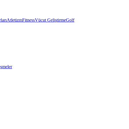
ları
Atletizm
Fitness
Vücut Geliştirme
Golf
eşmeler