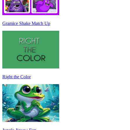
Gramice Shake Match Up
Right the Color