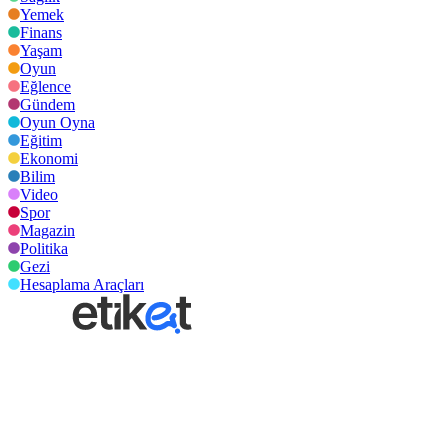
Yemek
Finans
Yaşam
Oyun
Eğlence
Gündem
Oyun Oyna
Eğitim
Ekonomi
Bilim
Video
Spor
Magazin
Politika
Gezi
Hesaplama Araçları