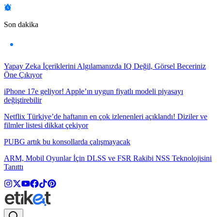
Son dakika
Yapay Zeka İçeriklerini Algılamanızda IQ Değil, Görsel Beceriniz
Öne Çıkıyor
iPhone 17e geliyor! Apple’ın uygun fiyatlı modeli piyasayı
değiştirebilir
Netflix Türkiye’de haftanın en çok izlenenleri açıklandı! Diziler ve
filmler listesi dikkat çekiyor
PUBG artık bu konsollarda çalışmayacak
ARM, Mobil Oyunlar İçin DLSS ve FSR Rakibi NSS Teknolojisini
Tanıttı