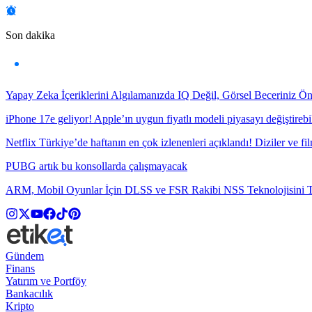
Son dakika
Yapay Zeka İçeriklerini Algılamanızda IQ Değil, Görsel Beceriniz Ö
iPhone 17e geliyor! Apple’ın uygun fiyatlı modeli piyasayı değiştirebil
Netflix Türkiye’de haftanın en çok izlenenleri açıklandı! Diziler ve fil
PUBG artık bu konsollarda çalışmayacak
ARM, Mobil Oyunlar İçin DLSS ve FSR Rakibi NSS Teknolojisini Ta
Gündem
Finans
Yatırım ve Portföy
Bankacılık
Kripto