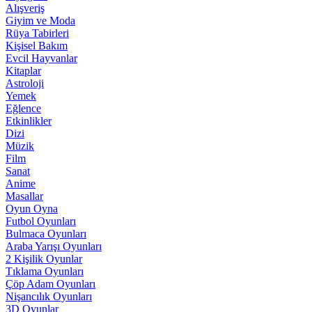
Alışveriş
Giyim ve Moda
Rüya Tabirleri
Kişisel Bakım
Evcil Hayvanlar
Kitaplar
Astroloji
Yemek
Eğlence
Etkinlikler
Dizi
Müzik
Film
Sanat
Anime
Masallar
Oyun Oyna
Futbol Oyunları
Bulmaca Oyunları
Araba Yarışı Oyunları
2 Kişilik Oyunlar
Tıklama Oyunları
Çöp Adam Oyunları
Nişancılık Oyunları
3D Oyunlar