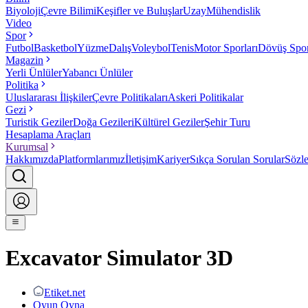
Biyoloji
Çevre Bilimi
Keşifler ve Buluşlar
Uzay
Mühendislik
Video
Spor
Futbol
Basketbol
Yüzme
Dalış
Voleybol
Tenis
Motor Sporları
Dövüş Spor
Magazin
Yerli Ünlüler
Yabancı Ünlüler
Politika
Uluslararası İlişkiler
Çevre Politikaları
Askeri Politikalar
Gezi
Turistik Geziler
Doğa Gezileri
Kültürel Geziler
Şehir Turu
Hesaplama Araçları
Kurumsal
Hakkımızda
Platformlarımız
İletişim
Kariyer
Sıkça Sorulan Sorular
Sözl
Excavator Simulator 3D
Etiket.net
Oyun Oyna