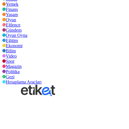
Yemek
Finans
Yaşam
Oyun
Eğlence
Gündem
Oyun Oyna
Eğitim
Ekonomi
Bilim
Video
Spor
Magazin
Politika
Gezi
Hesaplama Araçları