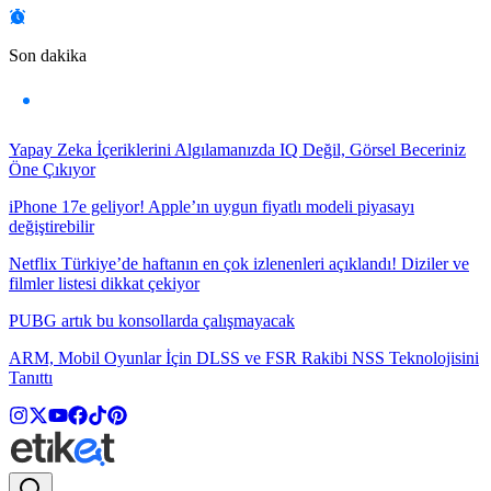
Son dakika
Yapay Zeka İçeriklerini Algılamanızda IQ Değil, Görsel Beceriniz
Öne Çıkıyor
iPhone 17e geliyor! Apple’ın uygun fiyatlı modeli piyasayı
değiştirebilir
Netflix Türkiye’de haftanın en çok izlenenleri açıklandı! Diziler ve
filmler listesi dikkat çekiyor
PUBG artık bu konsollarda çalışmayacak
ARM, Mobil Oyunlar İçin DLSS ve FSR Rakibi NSS Teknolojisini
Tanıttı