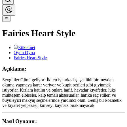
Fairies Heart Style
Etiket.net
Oyun Oyna
Fairies Heart Style
Açıklama:
Sevgililer Günü geliyor! İki en iyi arkadaş, şenlikli bir meydan
okuma yapmaya karar veriyor ve kupit perileri gibi giyinmek
istiyorlar. Kızlara katılın ve onlara hafif, havadar kıyafetler, lüks
muhteşem elbiseler, kalp temalı aksesuarlar, harika saç stilleri ve
büyüleyici makyaj seçmelerinde yardımcı olun. Geniş bir kozmetik
ve kıyafet yelpazesi, kimseyi kayıtsız bırakmayacak.
Nasıl Oynanır: