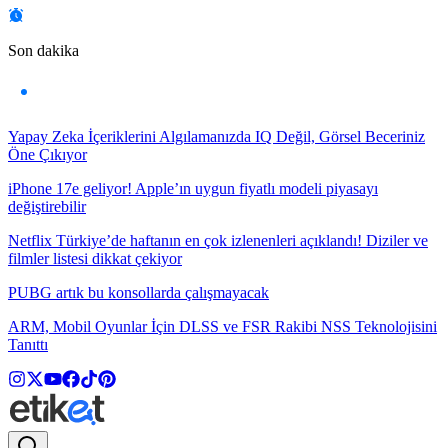
Son dakika
Yapay Zeka İçeriklerini Algılamanızda IQ Değil, Görsel Beceriniz
Öne Çıkıyor
iPhone 17e geliyor! Apple’ın uygun fiyatlı modeli piyasayı
değiştirebilir
Netflix Türkiye’de haftanın en çok izlenenleri açıklandı! Diziler ve
filmler listesi dikkat çekiyor
PUBG artık bu konsollarda çalışmayacak
ARM, Mobil Oyunlar İçin DLSS ve FSR Rakibi NSS Teknolojisini
Tanıttı