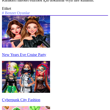
Karakteri hareket ettirmek için dokunma veya fare kullanın.
Etiket
#
Benzer Oyunlar
New Years Eve Cruise Party
Cyberpunk City Fashion