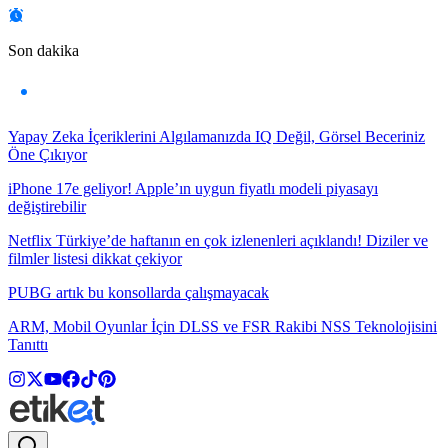
Son dakika
Yapay Zeka İçeriklerini Algılamanızda IQ Değil, Görsel Beceriniz
Öne Çıkıyor
iPhone 17e geliyor! Apple’ın uygun fiyatlı modeli piyasayı
değiştirebilir
Netflix Türkiye’de haftanın en çok izlenenleri açıklandı! Diziler ve
filmler listesi dikkat çekiyor
PUBG artık bu konsollarda çalışmayacak
ARM, Mobil Oyunlar İçin DLSS ve FSR Rakibi NSS Teknolojisini
Tanıttı