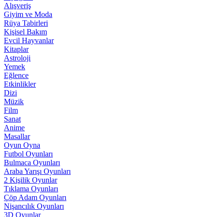
Alışveriş
Giyim ve Moda
Rüya Tabirleri
Kişisel Bakım
Evcil Hayvanlar
Kitaplar
Astroloji
Yemek
Eğlence
Etkinlikler
Dizi
Müzik
Film
Sanat
Anime
Masallar
Oyun Oyna
Futbol Oyunları
Bulmaca Oyunları
Araba Yarışı Oyunları
2 Kişilik Oyunlar
Tıklama Oyunları
Çöp Adam Oyunları
Nişancılık Oyunları
3D Oyunlar