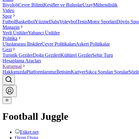
Biyoloji
Çevre Bilimi
Keşifler ve Buluşlar
Uzay
Mühendislik
Video
Spor
Futbol
Basketbol
Yüzme
Dalış
Voleybol
Tenis
Motor Sporları
Dövüş Spor
Magazin
Yerli Ünlüler
Yabancı Ünlüler
Politika
Uluslararası İlişkiler
Çevre Politikaları
Askeri Politikalar
Gezi
Turistik Geziler
Doğa Gezileri
Kültürel Geziler
Şehir Turu
Hesaplama Araçları
Kurumsal
Hakkımızda
Platformlarımız
İletişim
Kariyer
Sıkça Sorulan Sorular
Sözl
Football Juggle
Etiket.net
Oyun Oyna