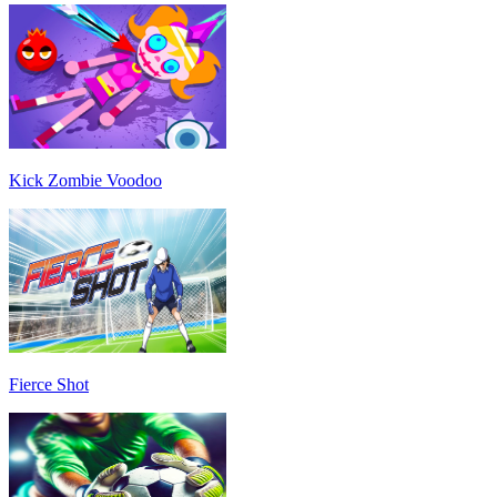
Kick Zombie Voodoo
Fierce Shot