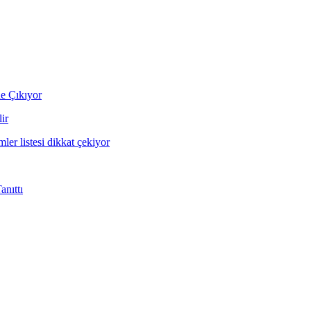
ne Çıkıyor
ir
mler listesi dikkat çekiyor
nıttı