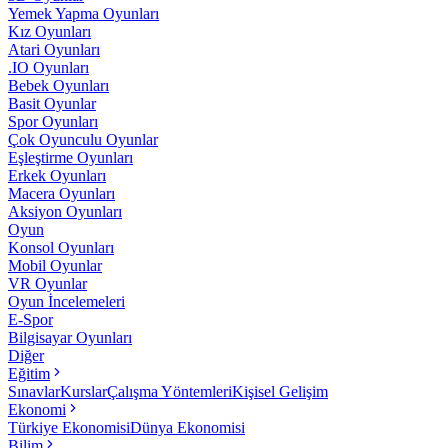
Yemek Yapma Oyunları
Kız Oyunları
Atari Oyunları
.IO Oyunları
Bebek Oyunları
Basit Oyunlar
Spor Oyunları
Çok Oyunculu Oyunlar
Eşleştirme Oyunları
Erkek Oyunları
Macera Oyunları
Aksiyon Oyunları
Oyun
Konsol Oyunları
Mobil Oyunlar
VR Oyunlar
Oyun İncelemeleri
E-Spor
Bilgisayar Oyunları
Diğer
Eğitim
Sınavlar
Kurslar
Çalışma Yöntemleri
Kişisel Gelişim
Ekonomi
Türkiye Ekonomisi
Dünya Ekonomisi
Bilim