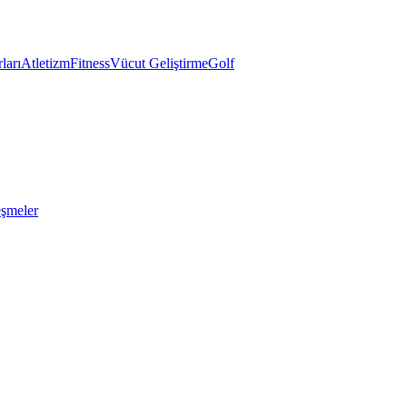
ları
Atletizm
Fitness
Vücut Geliştirme
Golf
eşmeler