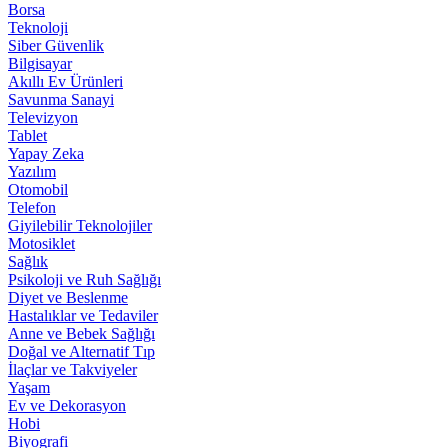
Borsa
Teknoloji
Siber Güvenlik
Bilgisayar
Akıllı Ev Ürünleri
Savunma Sanayi
Televizyon
Tablet
Yapay Zeka
Yazılım
Otomobil
Telefon
Giyilebilir Teknolojiler
Motosiklet
Sağlık
Psikoloji ve Ruh Sağlığı
Diyet ve Beslenme
Hastalıklar ve Tedaviler
Anne ve Bebek Sağlığı
Doğal ve Alternatif Tıp
İlaçlar ve Takviyeler
Yaşam
Ev ve Dekorasyon
Hobi
Biyografi