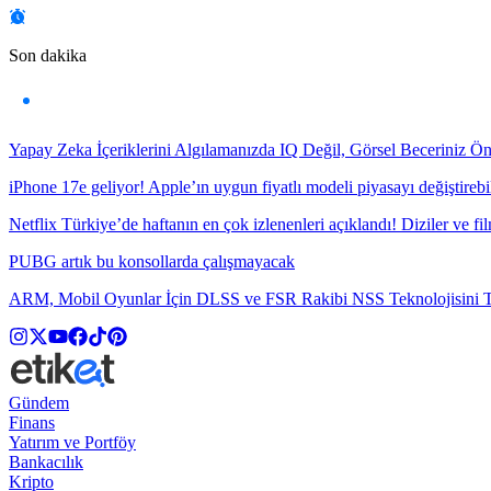
Son dakika
Yapay Zeka İçeriklerini Algılamanızda IQ Değil, Görsel Beceriniz Ö
iPhone 17e geliyor! Apple’ın uygun fiyatlı modeli piyasayı değiştirebil
Netflix Türkiye’de haftanın en çok izlenenleri açıklandı! Diziler ve fil
PUBG artık bu konsollarda çalışmayacak
ARM, Mobil Oyunlar İçin DLSS ve FSR Rakibi NSS Teknolojisini Ta
Gündem
Finans
Yatırım ve Portföy
Bankacılık
Kripto