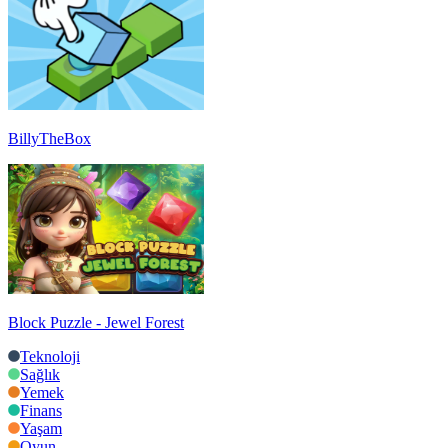
BillyTheBox
Block Puzzle - Jewel Forest
Teknoloji
Sağlık
Yemek
Finans
Yaşam
Oyun