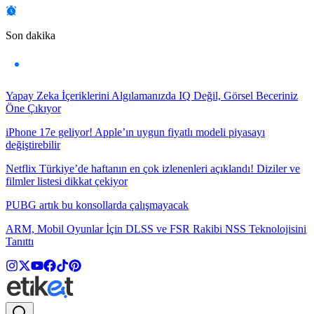
Son dakika
Yapay Zeka İçeriklerini Algılamanızda IQ Değil, Görsel Beceriniz
Öne Çıkıyor
iPhone 17e geliyor! Apple’ın uygun fiyatlı modeli piyasayı
değiştirebilir
Netflix Türkiye’de haftanın en çok izlenenleri açıklandı! Diziler ve
filmler listesi dikkat çekiyor
PUBG artık bu konsollarda çalışmayacak
ARM, Mobil Oyunlar İçin DLSS ve FSR Rakibi NSS Teknolojisini
Tanıttı