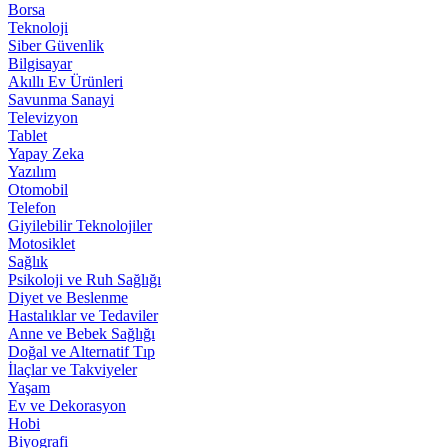
Borsa
Teknoloji
Siber Güvenlik
Bilgisayar
Akıllı Ev Ürünleri
Savunma Sanayi
Televizyon
Tablet
Yapay Zeka
Yazılım
Otomobil
Telefon
Giyilebilir Teknolojiler
Motosiklet
Sağlık
Psikoloji ve Ruh Sağlığı
Diyet ve Beslenme
Hastalıklar ve Tedaviler
Anne ve Bebek Sağlığı
Doğal ve Alternatif Tıp
İlaçlar ve Takviyeler
Yaşam
Ev ve Dekorasyon
Hobi
Biyografi