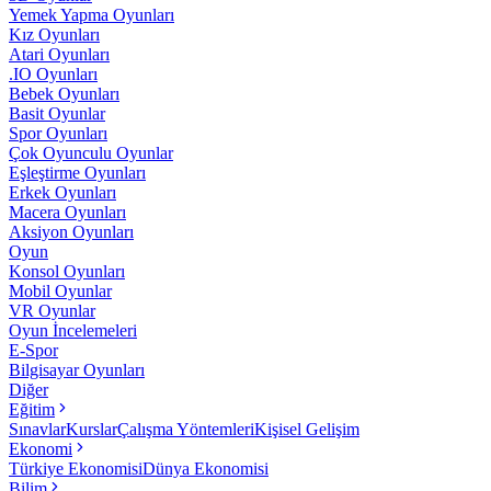
Yemek Yapma Oyunları
Kız Oyunları
Atari Oyunları
.IO Oyunları
Bebek Oyunları
Basit Oyunlar
Spor Oyunları
Çok Oyunculu Oyunlar
Eşleştirme Oyunları
Erkek Oyunları
Macera Oyunları
Aksiyon Oyunları
Oyun
Konsol Oyunları
Mobil Oyunlar
VR Oyunlar
Oyun İncelemeleri
E-Spor
Bilgisayar Oyunları
Diğer
Eğitim
Sınavlar
Kurslar
Çalışma Yöntemleri
Kişisel Gelişim
Ekonomi
Türkiye Ekonomisi
Dünya Ekonomisi
Bilim