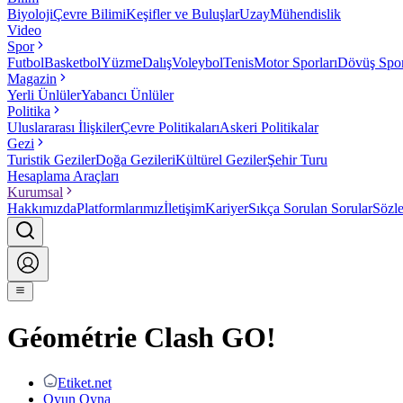
Biyoloji
Çevre Bilimi
Keşifler ve Buluşlar
Uzay
Mühendislik
Video
Spor
Futbol
Basketbol
Yüzme
Dalış
Voleybol
Tenis
Motor Sporları
Dövüş Spor
Magazin
Yerli Ünlüler
Yabancı Ünlüler
Politika
Uluslararası İlişkiler
Çevre Politikaları
Askeri Politikalar
Gezi
Turistik Geziler
Doğa Gezileri
Kültürel Geziler
Şehir Turu
Hesaplama Araçları
Kurumsal
Hakkımızda
Platformlarımız
İletişim
Kariyer
Sıkça Sorulan Sorular
Sözl
Géométrie Clash GO!
Etiket.net
Oyun Oyna