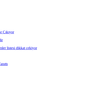
ne Çıkıyor
ir
mler listesi dikkat çekiyor
nıttı