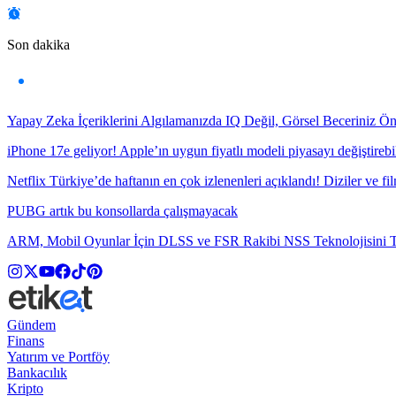
Son dakika
Yapay Zeka İçeriklerini Algılamanızda IQ Değil, Görsel Beceriniz Ö
iPhone 17e geliyor! Apple’ın uygun fiyatlı modeli piyasayı değiştirebil
Netflix Türkiye’de haftanın en çok izlenenleri açıklandı! Diziler ve fil
PUBG artık bu konsollarda çalışmayacak
ARM, Mobil Oyunlar İçin DLSS ve FSR Rakibi NSS Teknolojisini Ta
Gündem
Finans
Yatırım ve Portföy
Bankacılık
Kripto