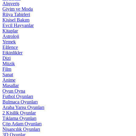
Alışveriş
Giyim ve Moda
Rüya Tabirleri
Kişisel Bakım
Evcil Hayvanlar
Kitaplar
Astroloji
Yemek
Eğlence
Etkinlikler
Dizi
Müzik
Film
Sanat
Anime
Masallar
Oyun Oyna
Futbol Oyunları
Bulmaca Oyunları
Araba Yarışı Oyunları
2 Kişilik Oyunlar
Tıklama Oyunları
Çöp Adam Oyunları
Nişancılık Oyunları
3D Oyunlar