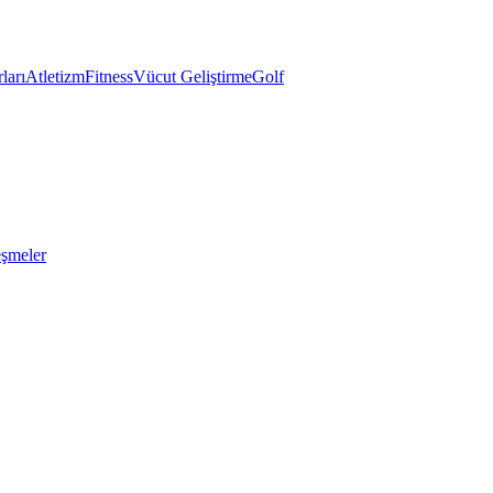
ları
Atletizm
Fitness
Vücut Geliştirme
Golf
eşmeler