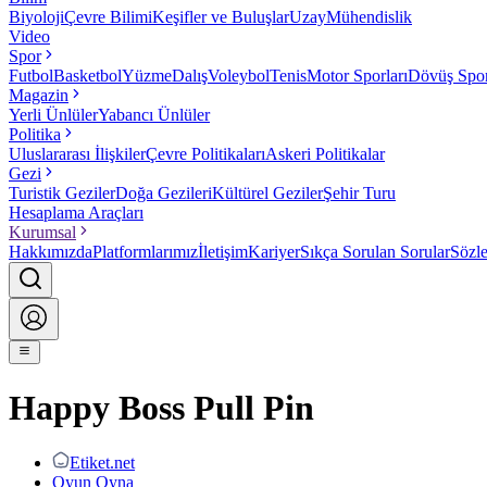
Biyoloji
Çevre Bilimi
Keşifler ve Buluşlar
Uzay
Mühendislik
Video
Spor
Futbol
Basketbol
Yüzme
Dalış
Voleybol
Tenis
Motor Sporları
Dövüş Spor
Magazin
Yerli Ünlüler
Yabancı Ünlüler
Politika
Uluslararası İlişkiler
Çevre Politikaları
Askeri Politikalar
Gezi
Turistik Geziler
Doğa Gezileri
Kültürel Geziler
Şehir Turu
Hesaplama Araçları
Kurumsal
Hakkımızda
Platformlarımız
İletişim
Kariyer
Sıkça Sorulan Sorular
Sözl
Happy Boss Pull Pin
Etiket.net
Oyun Oyna