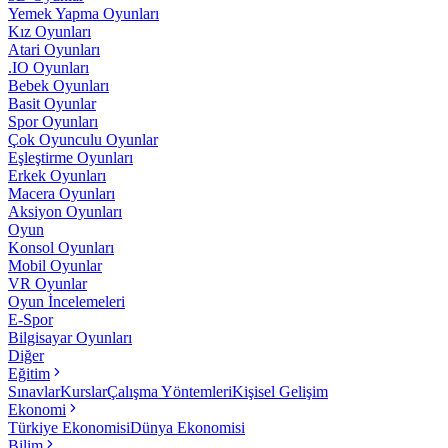
Yemek Yapma Oyunları
Kız Oyunları
Atari Oyunları
.IO Oyunları
Bebek Oyunları
Basit Oyunlar
Spor Oyunları
Çok Oyunculu Oyunlar
Eşleştirme Oyunları
Erkek Oyunları
Macera Oyunları
Aksiyon Oyunları
Oyun
Konsol Oyunları
Mobil Oyunlar
VR Oyunlar
Oyun İncelemeleri
E-Spor
Bilgisayar Oyunları
Diğer
Eğitim
Sınavlar
Kurslar
Çalışma Yöntemleri
Kişisel Gelişim
Ekonomi
Türkiye Ekonomisi
Dünya Ekonomisi
Bilim