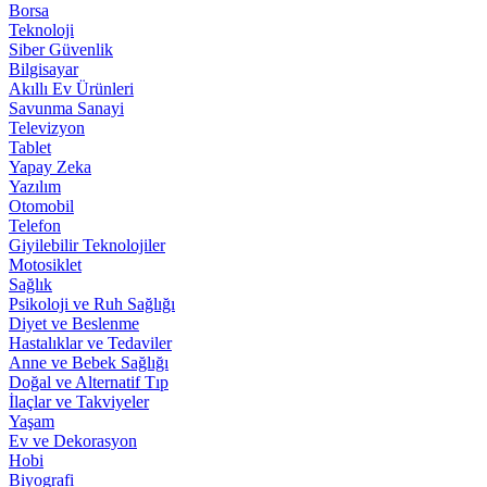
Borsa
Teknoloji
Siber Güvenlik
Bilgisayar
Akıllı Ev Ürünleri
Savunma Sanayi
Televizyon
Tablet
Yapay Zeka
Yazılım
Otomobil
Telefon
Giyilebilir Teknolojiler
Motosiklet
Sağlık
Psikoloji ve Ruh Sağlığı
Diyet ve Beslenme
Hastalıklar ve Tedaviler
Anne ve Bebek Sağlığı
Doğal ve Alternatif Tıp
İlaçlar ve Takviyeler
Yaşam
Ev ve Dekorasyon
Hobi
Biyografi