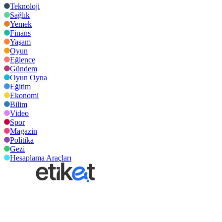
Teknoloji
Sağlık
Yemek
Finans
Yaşam
Oyun
Eğlence
Gündem
Oyun Oyna
Eğitim
Ekonomi
Bilim
Video
Spor
Magazin
Politika
Gezi
Hesaplama Araçları