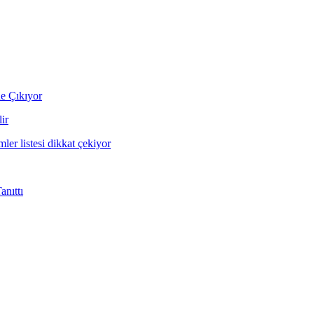
ne Çıkıyor
ir
mler listesi dikkat çekiyor
nıttı