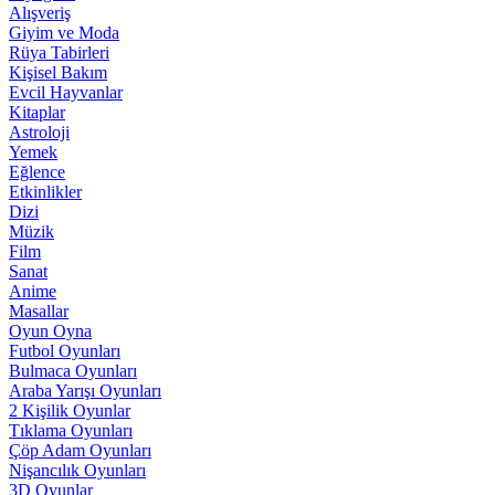
Alışveriş
Giyim ve Moda
Rüya Tabirleri
Kişisel Bakım
Evcil Hayvanlar
Kitaplar
Astroloji
Yemek
Eğlence
Etkinlikler
Dizi
Müzik
Film
Sanat
Anime
Masallar
Oyun Oyna
Futbol Oyunları
Bulmaca Oyunları
Araba Yarışı Oyunları
2 Kişilik Oyunlar
Tıklama Oyunları
Çöp Adam Oyunları
Nişancılık Oyunları
3D Oyunlar