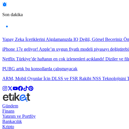
Son dakika
Yapay Zeka İçeriklerini Algılamanızda IQ Değil, Görsel Beceriniz Ö
iPhone 17e geliyor! Apple’ın uygun fiyatlı modeli piyasayı değiştirebil
Netflix Türkiye’de haftanın en çok izlenenleri açıklandı! Diziler ve fil
PUBG artık bu konsollarda çalışmayacak
ARM, Mobil Oyunlar İçin DLSS ve FSR Rakibi NSS Teknolojisini Ta
Gündem
Finans
Yatırım ve Portföy
Bankacılık
Kripto