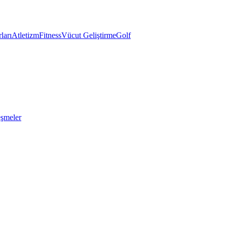
ları
Atletizm
Fitness
Vücut Geliştirme
Golf
eşmeler