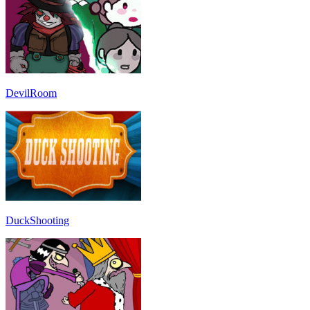
DevilRoom
DuckShooting