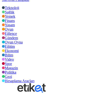
Teknoloji
Sağlık
Yemek
Finans
Yaşam
Oyun
Eğlence
Gündem
Oyun Oyna
Eğitim
Ekonomi
Bilim
Video
Spor
Magazin
Politika
Gezi
Hesaplama Araçları