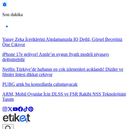
Son dakika
Yapay Zeka İçeriklerini Algılamanızda IQ Değil, Görsel Beceriniz
Öne Çıkıyor
iPhone 17e geliyor! Apple’ın uygun fiyatlı modeli piyasayı
değiştirebilir
Netflix Türkiye’de haftanın en çok izlenenleri açıklandı! Diziler ve
filmler listesi dikkat çekiyor
PUBG artık bu konsollarda çalışmayacak
ARM, Mobil Oyunlar İçin DLSS ve FSR Rakibi NSS Teknolojisini
Tanıttı