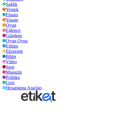
Sağlık
Yemek
Finans
Yaşam
Oyun
Eğlence
Gündem
Oyun Oyna
Eğitim
Ekonomi
Bilim
Video
Spor
Magazin
Politika
Gezi
Hesaplama Araçları