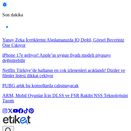
Son dakika
Yapay Zeka İçeriklerini Algılamanızda IQ Değil, Görsel Beceriniz
Öne Çıkıyor
iPhone 17e geliyor! Apple’ın uygun fiyatlı modeli piyasayı
değiştirebilir
Netflix Türkiye’de haftanın en çok izlenenleri açıklandı! Diziler ve
filmler listesi dikkat çekiyor
PUBG artık bu konsollarda çalışmayacak
ARM, Mobil Oyunlar İçin DLSS ve FSR Rakibi NSS Teknolojisini
Tanıttı