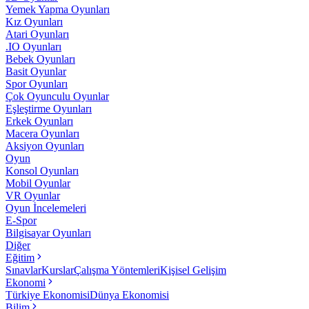
Yemek Yapma Oyunları
Kız Oyunları
Atari Oyunları
.IO Oyunları
Bebek Oyunları
Basit Oyunlar
Spor Oyunları
Çok Oyunculu Oyunlar
Eşleştirme Oyunları
Erkek Oyunları
Macera Oyunları
Aksiyon Oyunları
Oyun
Konsol Oyunları
Mobil Oyunlar
VR Oyunlar
Oyun İncelemeleri
E-Spor
Bilgisayar Oyunları
Diğer
Eğitim
Sınavlar
Kurslar
Çalışma Yöntemleri
Kişisel Gelişim
Ekonomi
Türkiye Ekonomisi
Dünya Ekonomisi
Bilim