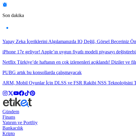
Son dakika
Yapay Zeka İçeriklerini Algılamanızda IQ Değil, Görsel Beceriniz Ö
iPhone 17e geliyor! Apple’ın uygun fiyatlı modeli piyasayı değiştirebil
Netflix Türkiye’de haftanın en çok izlenenleri açıklandı! Diziler ve fil
PUBG artık bu konsollarda çalışmayacak
ARM, Mobil Oyunlar İçin DLSS ve FSR Rakibi NSS Teknolojisini Ta
Gündem
Finans
Yatırım ve Portföy
Bankacılık
Kripto