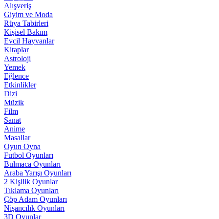
Alışveriş
Giyim ve Moda
Rüya Tabirleri
Kişisel Bakım
Evcil Hayvanlar
Kitaplar
Astroloji
Yemek
Eğlence
Etkinlikler
Dizi
Müzik
Film
Sanat
Anime
Masallar
Oyun Oyna
Futbol Oyunları
Bulmaca Oyunları
Araba Yarışı Oyunları
2 Kişilik Oyunlar
Tıklama Oyunları
Çöp Adam Oyunları
Nişancılık Oyunları
3D Oyunlar