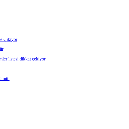
ne Çıkıyor
ir
mler listesi dikkat çekiyor
nıttı