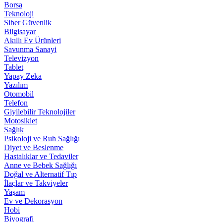
Borsa
Teknoloji
Siber Güvenlik
Bilgisayar
Akıllı Ev Ürünleri
Savunma Sanayi
Televizyon
Tablet
Yapay Zeka
Yazılım
Otomobil
Telefon
Giyilebilir Teknolojiler
Motosiklet
Sağlık
Psikoloji ve Ruh Sağlığı
Diyet ve Beslenme
Hastalıklar ve Tedaviler
Anne ve Bebek Sağlığı
Doğal ve Alternatif Tıp
İlaçlar ve Takviyeler
Yaşam
Ev ve Dekorasyon
Hobi
Biyografi