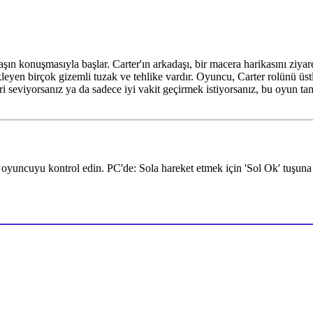
şın konuşmasıyla başlar. Carter'ın arkadaşı, bir macera harikasını ziya
kleyen birçok gizemli tuzak ve tehlike vardır. Oyuncu, Carter rolünü üs
i seviyorsanız ya da sadece iyi vakit geçirmek istiyorsanız, bu oyun tam 
oyuncuyu kontrol edin. PC'de: Sola hareket etmek için 'Sol Ok' tuşuna 