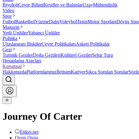
Biyoloji
Çevre Bilimi
Keşifler ve Buluşlar
Uzay
Mühendislik
Video
Spor
Futbol
Basketbol
Yüzme
Dalış
Voleybol
Tenis
Motor Sporları
Dövüş Spor
Magazin
Yerli Ünlüler
Yabancı Ünlüler
Politika
Uluslararası İlişkiler
Çevre Politikaları
Askeri Politikalar
Gezi
Turistik Geziler
Doğa Gezileri
Kültürel Geziler
Şehir Turu
Hesaplama Araçları
Kurumsal
Hakkımızda
Platformlarımız
İletişim
Kariyer
Sıkça Sorulan Sorular
Sözl
Journey Of Carter
Etiket.net
Oyun Oyna