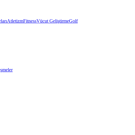
ları
Atletizm
Fitness
Vücut Geliştirme
Golf
eşmeler