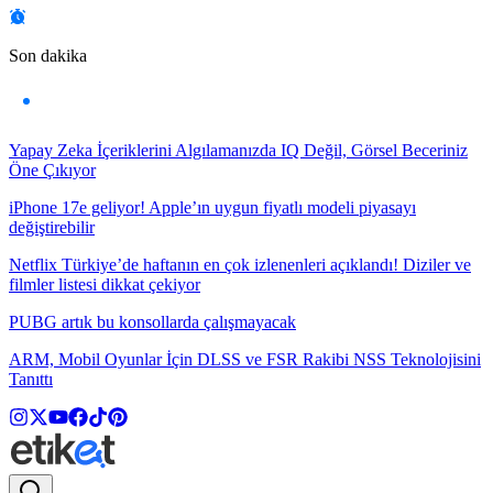
Son dakika
Yapay Zeka İçeriklerini Algılamanızda IQ Değil, Görsel Beceriniz
Öne Çıkıyor
iPhone 17e geliyor! Apple’ın uygun fiyatlı modeli piyasayı
değiştirebilir
Netflix Türkiye’de haftanın en çok izlenenleri açıklandı! Diziler ve
filmler listesi dikkat çekiyor
PUBG artık bu konsollarda çalışmayacak
ARM, Mobil Oyunlar İçin DLSS ve FSR Rakibi NSS Teknolojisini
Tanıttı