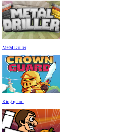
Metal Driller
King guard