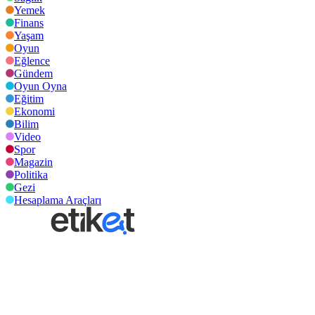
Yemek
Finans
Yaşam
Oyun
Eğlence
Gündem
Oyun Oyna
Eğitim
Ekonomi
Bilim
Video
Spor
Magazin
Politika
Gezi
Hesaplama Araçları